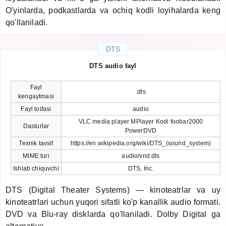
O'yinlarda, podkastlarda va ochiq kodli loyihalarda keng
qo'llaniladi.
DTS
DTS audio fayl
Fayl
.dts
kengaytmasi
Fayl toifasi
audio
VLC media player MPlayer Kodi foobar2000
Dasturlar
PowerDVD
Texnik tavsif
https://en.wikipedia.org/wiki/DTS_(sound_system)
MIME turi
audio/vnd.dts
Ishlab chiquvchi
DTS, Inc.
DTS (Digital Theater Systems) — kinoteatrlar va uy
kinoteatrlari uchun yuqori sifatli ko'p kanallik audio formati.
DVD va Blu-ray disklarda qo'llaniladi. Dolby Digital ga