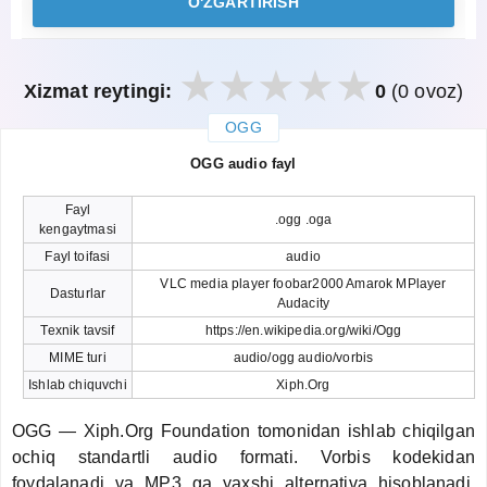
O'ZGARTIRISH
Xizmat reytingi:
0
(0 ovoz)
OGG
закрыть
OGG audio fayl
Fayl
.ogg .oga
kengaytmasi
Fayl toifasi
audio
VLC media player foobar2000 Amarok MPlayer
Dasturlar
Audacity
Texnik tavsif
https://en.wikipedia.org/wiki/Ogg
MIME turi
audio/ogg audio/vorbis
Ishlab chiquvchi
Xiph.Org
OGG — Xiph.Org Foundation tomonidan ishlab chiqilgan
ochiq standartli audio formati. Vorbis kodekidan
foydalanadi va MP3 ga yaxshi alternativa hisoblanadi.