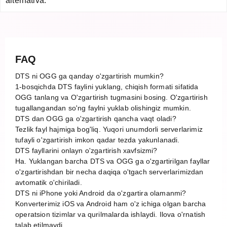
alternativa.
FAQ
DTS ni OGG ga qanday o'zgartirish mumkin?
1-bosqichda DTS faylini yuklang, chiqish formati sifatida
OGG tanlang va O'zgartirish tugmasini bosing. O'zgartirish
tugallangandan so'ng faylni yuklab olishingiz mumkin.
DTS dan OGG ga o'zgartirish qancha vaqt oladi?
Tezlik fayl hajmiga bog'liq. Yuqori unumdorli serverlarimiz
tufayli o'zgartirish imkon qadar tezda yakunlanadi.
DTS fayllarini onlayn o'zgartirish xavfsizmi?
Ha. Yuklangan barcha DTS va OGG ga o'zgartirilgan fayllar
o'zgartirishdan bir necha daqiqa o'tgach serverlarimizdan
avtomatik o'chiriladi.
DTS ni iPhone yoki Android da o'zgartira olamanmi?
Konverterimiz iOS va Android ham o'z ichiga olgan barcha
operatsion tizimlar va qurilmalarda ishlaydi. Ilova o'rnatish
talab etilmaydi.