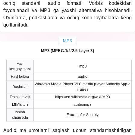
ochiq standartli audio formati. Vorbis kodekidan
foydalanadi va MP3 ga yaxshi alternativa hisoblanadi.
O'yinlarda, podkastlarda va ochiq kodli loyihalarda keng
qo'llaniladi.
MP3
MP3 (MPEG-1/2/2.5 Layer 3)
Fayl
.mp3
kengaytmasi
Fayl toifasi
audio
Windows Media Player VLC media player Audacity Apple
Dasturlar
iTunes
Texnik tavsif
https://en.wikipedia.org/wiki/MP3
MIME turi
audio/mp3
Ishlab
Fraunhofer Society
chiquvchi
Audio ma'lumotlarni saqlash uchun standartlashtirilgan