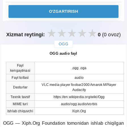
O'ZGARTIRISH
Xizmat reytingi:
0
(0 ovoz)
OGG
закрыть
OGG audio fayl
Fayl
.ogg .oga
kengaytmasi
Fayl toifasi
audio
VLC media player foobar2000 Amarok MPlayer
Dasturlar
Audacity
Texnik tavsif
https://en.wikipedia.org/wiki/Ogg
MIME turi
audio/ogg audio/vorbis
Ishlab chiquvchi
Xiph.Org
OGG — Xiph.Org Foundation tomonidan ishlab chiqilgan