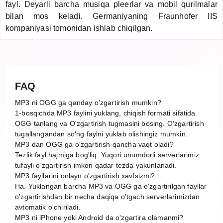
fayl. Deyarli barcha musiqa pleerlar va mobil qurilmalar
bilan mos keladi. Germaniyaning Fraunhofer IIS
kompaniyasi tomonidan ishlab chiqilgan.
FAQ
MP3 ni OGG ga qanday o'zgartirish mumkin?
1-bosqichda MP3 faylini yuklang, chiqish formati sifatida
OGG tanlang va O'zgartirish tugmasini bosing. O'zgartirish
tugallangandan so'ng faylni yuklab olishingiz mumkin.
MP3 dan OGG ga o'zgartirish qancha vaqt oladi?
Tezlik fayl hajmiga bog'liq. Yuqori unumdorli serverlarimiz
tufayli o'zgartirish imkon qadar tezda yakunlanadi.
MP3 fayllarini onlayn o'zgartirish xavfsizmi?
Ha. Yuklangan barcha MP3 va OGG ga o'zgartirilgan fayllar
o'zgartirishdan bir necha daqiqa o'tgach serverlarimizdan
avtomatik o'chiriladi.
MP3 ni iPhone yoki Android da o'zgartira olamanmi?