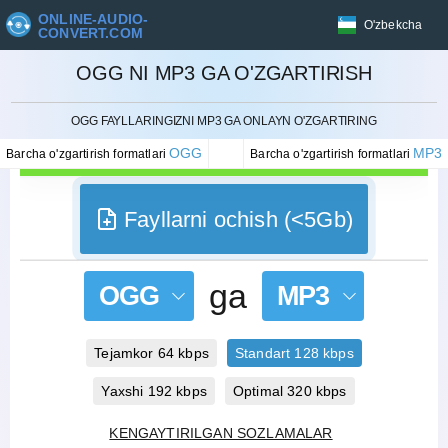
ONLINE-AUDIO-
O'zbekcha
CONVERT.COM
OGG NI MP3 GA O'ZGARTIRISH
BEKOR QILISH
OGG FAYLLARINGIZNI MP3 GA ONLAYN O'ZGARTIRING
OGG
MP3
Barcha o'zgartirish formatlari
Barcha o'zgartirish formatlari
Fayllarni ochish (<5Gb)
ga
OGG
MP3
Tejamkor 64 kbps
Standart 128 kbps
Yaxshi 192 kbps
Optimal 320 kbps
KENGAYTIRILGAN SOZLAMALAR