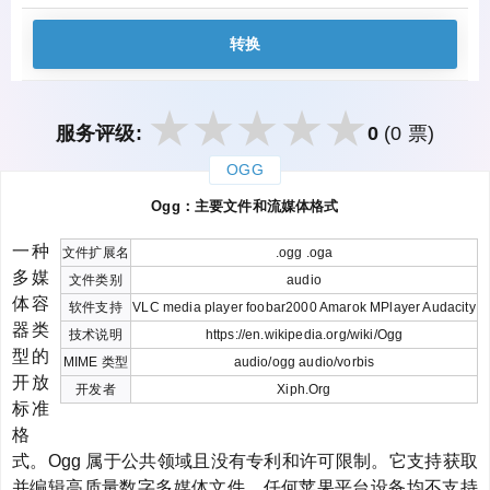
转换
服务评级:
0
(0 票)
OGG
закрыть
Ogg：主要文件和流媒体格式
一种
文件扩展名
.ogg .oga
多媒
文件类别
audio
体容
软件支持
VLC media player foobar2000 Amarok MPlayer Audacity
器类
技术说明
https://en.wikipedia.org/wiki/Ogg
型的
MIME 类型
audio/ogg audio/vorbis
开放
开发者
Xiph.Org
标准
格
式。Ogg 属于公共领域且没有专利和许可限制。它支持获取
并编辑高质量数字多媒体文件。任何苹果平台设备均不支持