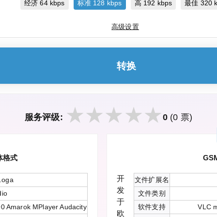
经济 64 kbps
标准 128 kbps
高 192 kbps
最佳 320 k
高级设置
转换
服务评级:
0
(0 票)
体格式
GS
开
 .oga
文件扩展名
发
dio
文件类别
于
00 Amarok MPlayer Audacity
软件支持
VLC m
欧