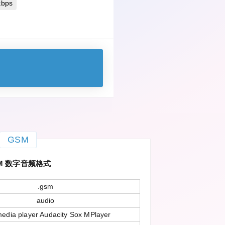
bps
GSM
M 数字音频格式
.gsm
audio
edia player Audacity Sox MPlayer