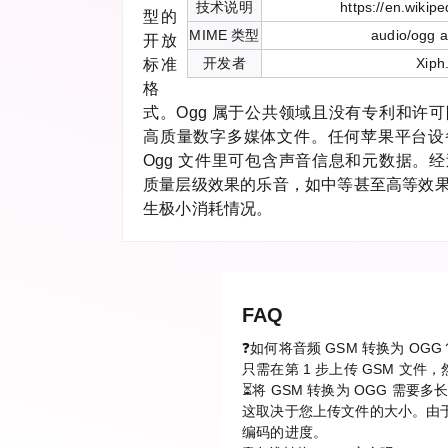
技术说明
https://en.wikip
型的
MIME 类型
audio/ogg a
开放
开发者
Xiph
标准
格
式。Ogg 属于公共领域且没有专利和许
高质量数字多媒体文件。任何苹果平台设
Ogg 文件里可包含声音信息和元数据。
质量层级效果的乐音，如中等甚至高等效
生极小消耗情况。
FAQ
❓如何将音频 GSM 转换为 OGG
只需在第 1 步上传 GSM 文
⏳将 GSM 转换为 OGG 需要多
这取决于您上传文件的大小。由于
编码的进度。