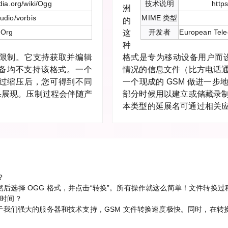
edia.org/wiki/Ogg
技术说明
https
洲
udio/vorbis
MIME 类型
的
.Org
开发者
European Tele
这
种
可限制。它支持获取并编辑
格式是专为移动设备用户而设
备均不支持该格式。一个
情况的信息文件（比方电话
经过缩压后，您可得到不同
一个现成的 GSM 做进一
果展现。压制过程会伴随产
部分时候用以建立或储藏录
本类型的延展名可通过相关
？
件，然后选择 OGG 格式，并点击“转换”。所有操作就这么简单！文件转
长时间？
我们强大的服务器和技术支持，GSM 文件转换速度极快。同时，在转换