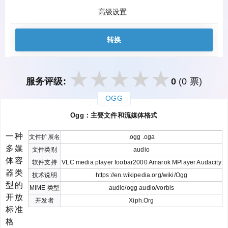
高级设置
转换
服务评级:
0
(0 票)
OGG
закрыть
Ogg：主要文件和流媒体格式
一种
文件扩展名
.ogg .oga
多媒
文件类别
audio
体容
软件支持
VLC media player foobar2000 Amarok MPlayer Audacity
器类
技术说明
https://en.wikipedia.org/wiki/Ogg
型的
MIME 类型
audio/ogg audio/vorbis
开放
开发者
Xiph.Org
标准
格