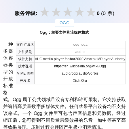
服务评级:
0
(0 票)
OGG
закрыть
Ogg：主要文件和流媒体格式
一种
文件扩展名
.ogg .oga
多媒
文件类别
audio
体容
软件支持
VLC media player foobar2000 Amarok MPlayer Audacity
器类
技术说明
https://en.wikipedia.org/wiki/Ogg
型的
MIME 类型
audio/ogg audio/vorbis
开放
开发者
Xiph.Org
标准
格
式。Ogg 属于公共领域且没有专利和许可限制。它支持获取
并编辑高质量数字多媒体文件。任何苹果平台设备均不支持
该格式。一个 Ogg 文件里可包含声音信息和元数据。经过
缩压后，您可得到不同质量层级效果的乐音，如中等甚至高
等效果展现。压制过程会伴随产生极小消耗情况。