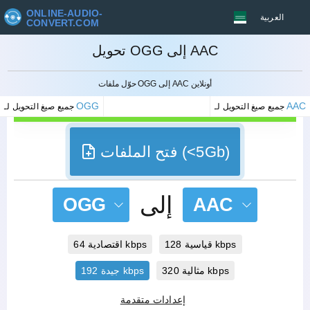
ONLINE-AUDIO-
العربية
CONVERT.COM
تحويل OGG إلى AAC
إلغاء
حوّل ملفات OGG إلى AAC أونلاين
OGG
AAC
جميع صيغ التحويل لـ
جميع صيغ التحويل لـ
فتح الملفات (<5Gb)
إلى
OGG
AAC
قياسية 128 kbps
اقتصادية 64 kbps
مثالية 320 kbps
جيدة 192 kbps
إعدادات متقدمة