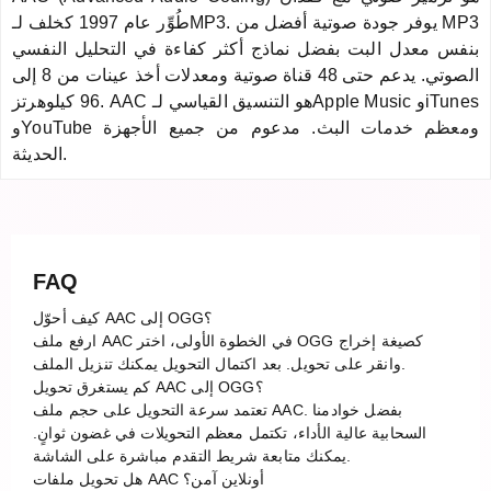
طُوِّر عام 1997 كخلف لـMP3. يوفر جودة صوتية أفضل من MP3
بنفس معدل البت بفضل نماذج أكثر كفاءة في التحليل النفسي
الصوتي. يدعم حتى 48 قناة صوتية ومعدلات أخذ عينات من 8 إلى
96 كيلوهرتز. AAC هو التنسيق القياسي لـApple Music وiTunes
وYouTube ومعظم خدمات البث. مدعوم من جميع الأجهزة
الحديثة.
FAQ
كيف أحوّل AAC إلى OGG؟
ارفع ملف AAC في الخطوة الأولى، اختر OGG كصيغة إخراج
وانقر على تحويل. بعد اكتمال التحويل يمكنك تنزيل الملف.
كم يستغرق تحويل AAC إلى OGG؟
تعتمد سرعة التحويل على حجم ملف AAC. بفضل خوادمنا
السحابية عالية الأداء، تكتمل معظم التحويلات في غضون ثوانٍ.
يمكنك متابعة شريط التقدم مباشرة على الشاشة.
هل تحويل ملفات AAC أونلاين آمن؟