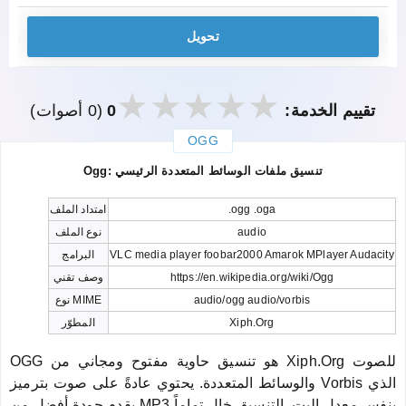
تحويل
تقييم الخدمة:
0
(0 أصوات)
OGG
закрыть
Ogg: تنسيق ملفات الوسائط المتعددة الرئيسي
.ogg .oga
امتداد الملف
audio
نوع الملف
VLC media player foobar2000 Amarok MPlayer Audacity
البرامج
https://en.wikipedia.org/wiki/Ogg
وصف تقني
audio/ogg audio/vorbis
نوع MIME
Xiph.Org
المطوّر
OGG هو تنسيق حاوية مفتوح ومجاني من Xiph.Org للصوت
والوسائط المتعددة. يحتوي عادةً على صوت بترميز Vorbis الذي
يقدم جودة أفضل من MP3 بنفس معدل البت. التنسيق خالٍ تماماً