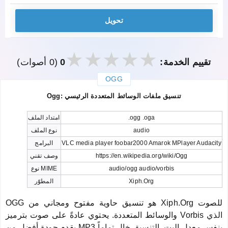
تحويل
تقييم الخدمة:
0
(0 أصوات)
OGG
закрыть
Ogg: تنسيق ملفات الوسائط المتعددة الرئيسي
.ogg .oga
امتداد الملف
audio
نوع الملف
VLC media player foobar2000 Amarok MPlayer Audacity
البرامج
https://en.wikipedia.org/wiki/Ogg
وصف تقني
audio/ogg audio/vorbis
نوع MIME
Xiph.Org
المطوّر
OGG هو تنسيق حاوية مفتوح ومجاني من Xiph.Org للصوت
والوسائط المتعددة. يحتوي عادةً على صوت بترميز Vorbis الذي
يقدم جودة أفضل من MP3 بنفس معدل البت. التنسيق خالٍ تماماً