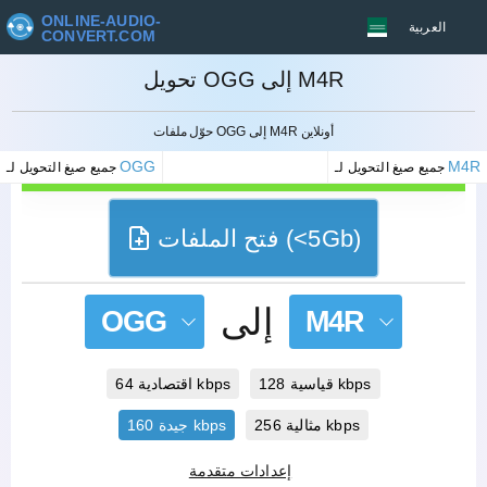
ONLINE-AUDIO-
العربية
CONVERT.COM
تحويل OGG إلى M4R
إلغاء
حوّل ملفات OGG إلى M4R أونلاين
OGG
M4R
جميع صيغ التحويل لـ
جميع صيغ التحويل لـ
فتح الملفات (<5Gb)
إلى
OGG
M4R
قياسية 128 kbps
اقتصادية 64 kbps
مثالية 256 kbps
جيدة 160 kbps
إعدادات متقدمة