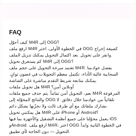
FAQ
كيف أحوّل M4R إلى OGG؟
ارفع ملف M4R في الخطوة الأولى، اختر OGG كصيغة إخراج
وانقر على تحويل. بعد اكتمال التحويل يمكنك تنزيل الملف.
كم يستغرق تحويل M4R إلى OGG؟
تعتمد سرعة التحويل على حجم ملف M4R. بفضل خوادمنا
السحابية عالية الأداء، تكتمل معظم التحويلات في غضون ثوانٍ.
يمكنك متابعة شريط التقدم مباشرة على الشاشة.
هل تحويل ملفات M4R أونلاين آمن؟
نعم، التحويل آمن تماماً. يتم حذف جميع ملفات M4R المرفوعة
والنتائج المحوّلة إلى OGG تلقائياً من خوادمنا خلال دقائق. لا
نشارك ملفاتك مع أي طرف ثالث ولا نخزّنها بشكل دائم.
هل يمكنني تحويل M4R على iPhone أو Android؟
يعمل محوّلنا على جميع أنظمة التشغيل والأجهزة بما فيها iOS
وAndroid. ارفع ملف M4R، اختر OGG في الخطوة الثانية وابدأ
التحويل — دون الحاجة لأي تطبيق.