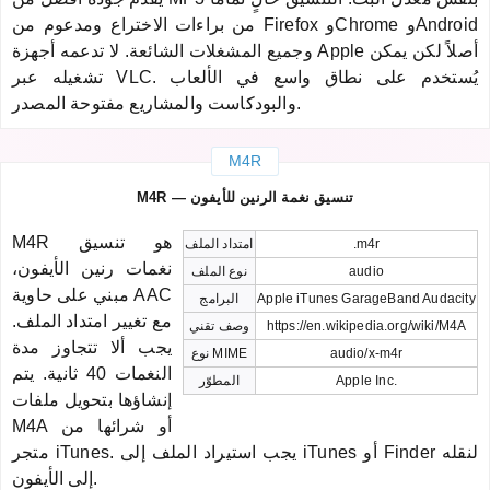
من براءات الاختراع ومدعوم من Firefox وChrome وAndroid
وجميع المشغلات الشائعة. لا تدعمه أجهزة Apple أصلاً لكن يمكن
تشغيله عبر VLC. يُستخدم على نطاق واسع في الألعاب
والبودكاست والمشاريع مفتوحة المصدر.
M4R
M4R — تنسيق نغمة الرنين للأيفون
M4R هو تنسيق
.m4r
امتداد الملف
نغمات رنين الأيفون،
audio
نوع الملف
مبني على حاوية AAC
Apple iTunes GarageBand Audacity
البرامج
مع تغيير امتداد الملف.
https://en.wikipedia.org/wiki/M4A
وصف تقني
يجب ألا تتجاوز مدة
audio/x-m4r
نوع MIME
النغمات 40 ثانية. يتم
Apple Inc.
المطوّر
إنشاؤها بتحويل ملفات
M4A أو شرائها من
متجر iTunes. يجب استيراد الملف إلى iTunes أو Finder لنقله
إلى الأيفون.