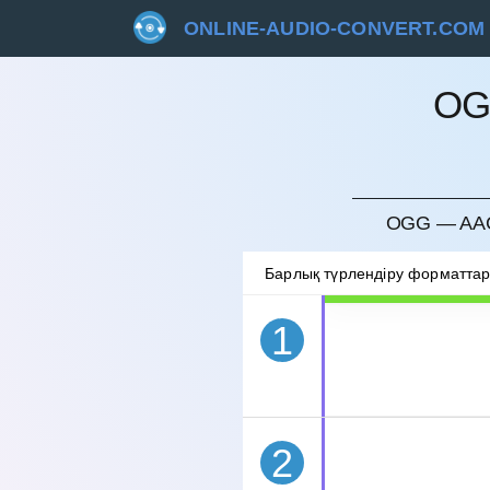
ONLINE-AUDIO-CONVERT.COM
OG
БОЛДЫ
OGG — AAC
Барлық түрлендіру форматта
1
2