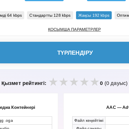
мді 64 kbps
Стандартты 128 kbps
Жақсы 192 kbps
Оптим
ҚОСЫМША ПАРАМЕТРЛЕР
ТҮРЛЕНДІРУ
Қызмет рейтингі:
0
(0 дауыс)
диа Контейнері
AAC — Adv
gg .oga
Файл кеңейтімі
audio
Файл санаты