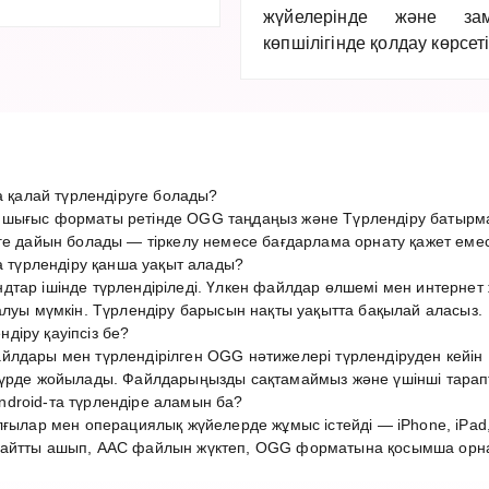
жүйелерінде және за
көпшілігінде қолдау көрсеті
қалай түрлендіруге болады?
 шығыс форматы ретінде OGG таңдаңыз және Түрлендіру батырма
ге дайын болады — тіркелу немесе бағдарлама орнату қажет емес
түрлендіру қанша уақыт алады?
дтар ішінде түрлендіріледі. Үлкен файлдар өлшемі мен интерн
алуы мүмкін. Түрлендіру барысын нақты уақытта бақылай аласыз.
діру қауіпсіз бе?
лдары мен түрлендірілген OGG нәтижелері түрлендіруден кейін 1
түрде жойылады. Файлдарыңызды сақтамаймыз және үшінші тарап
droid-та түрлендіре аламын ба?
лғылар мен операциялық жүйелерде жұмыс істейді — iPhone, iPad,
айтты ашып, AAC файлын жүктеп, OGG форматына қосымша орнату