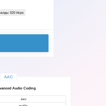
алды 320 kbps
AAC
anced Audio Coding
.aac
audio