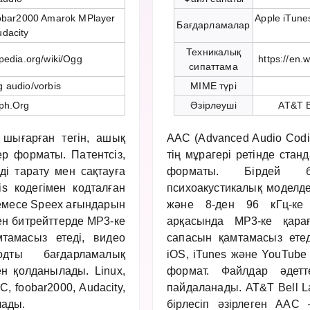
obar2000 Amarok MPlayer
Apple iTune
Бағдарламалар
udacity
Техникалық
ipedia.org/wiki/Ogg
https://en.
сипаттама
g audio/vorbis
MIME түрі
ph.Org
Әзірлеуші
AT&T B
ығарған тегін, ашық
AAC (Advanced Audio Cod
р форматы. Патентсіз,
тің мұрагері ретінде ста
і тарату мен сақтауға
форматы. Бірдей би
s кодегімен кодталған
психоакустикалық моделде
немесе Speex ағындарын
және 8-ден 96 кГц-ке д
ен битрейттерде MP3-ке
арқасында MP3-ке қара
тамасыз етеді, видео
сапасын қамтамасыз ете
дты бағдарламалық
iOS, iTunes және YouTub
н қолданылады. Linux,
формат. Файлдар әдетт
 foobar2000, Audacity,
пайдаланады. AT&T Bell La
лады.
бірлесіп әзірлеген AAC