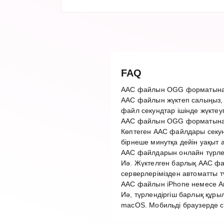
FAQ
AAC файлын OGG форматына 
AAC файлын жүктеп салыңыз,
файл секундтар ішінде жүктеу
AAC файлын OGG форматына 
Көптеген AAC файлдары секун
бірнеше минутқа дейін уақыт 
AAC файлдарын онлайн түрлен
Иә. Жүктелген барлық AAC фай
серверлерімізден автоматты 
AAC файлын iPhone немесе An
Иә, түрлендіргіш барлық құры
macOS. Мобильді браузерде с