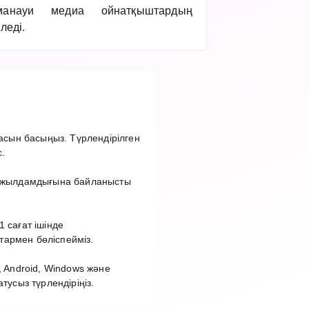
манауи медиа ойнатқыштардың
леді.
сын басыңыз. Түрлендірілген
.
ет жылдамдығына байланысты
 сағат ішінде
тармен бөліспейміз.
 Android, Windows және
сыз түрлендіріңіз.