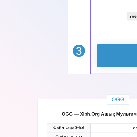
Үне
3
OGG
OGG — Xiph.Org Ашық Мультиме
Файл кеңейтімі
.o
Файл санаты