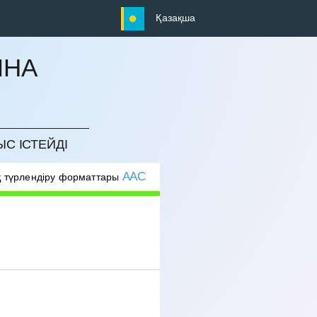
Қазақша
ЫНА
ЫС ІСТЕЙДІ
AAC
 түрлендіру форматтары