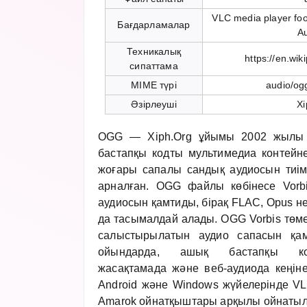
VLC media player fo
Бағдарламалар
A
Техникалық
https://en.wik
сипаттама
MIME түрі
audio/og
Әзірлеуші
Xi
OGG — Xiph.Org ұйымы 2002 жылы ш
бастапқы кодты мультимедиа контейне
жоғары сапалы сандық аудиосын тиімд
арналған. OGG файлы көбінесе Vorbi
аудиосын қамтиды, бірақ FLAC, Opus 
да тасымалдай алады. OGG Vorbis төм
салыстырылатын аудио сапасын қам
ойындарда, ашық бастапқы ко
жасақтамада және веб-аудиода кеңіне
Android және Windows жүйелерінде VLC,
Amarok ойнатқыштары арқылы ойнаты