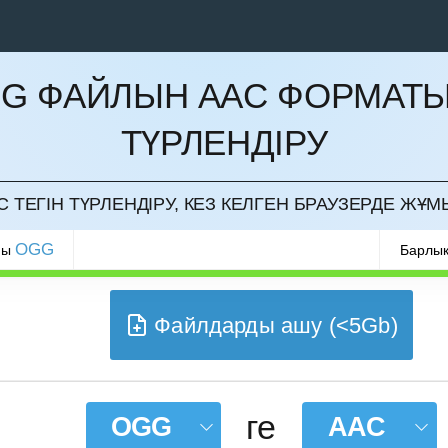
G ФАЙЛЫН AAC ФОРМАТ
ТҮРЛЕНДІРУ
РМАУ
 ТЕГІН ТҮРЛЕНДІРУ, КЕЗ КЕЛГЕН БРАУЗЕРДЕ ЖҰМ
OGG
ры
Барлық
Файлдарды ашу (<5Gb)
ге
OGG
AAC