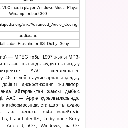
s VLC media player Windows Media Player
Winamp foobar2000
wikipedia.org/wiki/Advanced_Audio_Coding
audio/aac
ell Labs, Fraunhofer IIS, Dolby, Sony
ing) — MPEG тобы 1997 жылы MP3-
ндарттаған шығынды аудио сығымдау
трейтте AAC жетілдірілген
у, 48-ге дейін аудио арнаны қолдау
ейінгі дискретизация жиіліктері
ғанда айтарлықтай жақсы дыбыс
ді. AAC — Apple құрылғыларында,
e платформасында стандартты аудио
е .aac немесе .m4a кеңейтімін
bs, Fraunhofer IIS, Dolby және Sony
 — Android, iOS, Windows, macOS