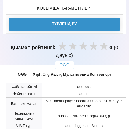
ҚОСЫМША ПАРАМЕТРЛЕР
ТҮРЛЕНДІРУ
Қызмет рейтингі:
0
(0
дауыс)
OGG
закрыть
OGG — Xiph.Org Ашық Мультимедиа Контейнері
Файл кеңейтімі
.ogg .oga
Файл санаты
audio
VLC media player foobar2000 Amarok MPlayer
Бағдарламалар
Audacity
Техникалық
https://en.wikipedia.org/wiki/Ogg
сипаттама
MIME түрі
audio/ogg audio/vorbis