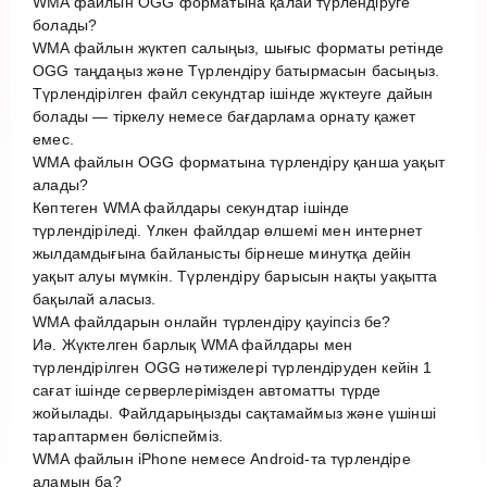
WMA файлын OGG форматына қалай түрлендіруге
болады?
WMA файлын жүктеп салыңыз, шығыс форматы ретінде
OGG таңдаңыз және Түрлендіру батырмасын басыңыз.
Түрлендірілген файл секундтар ішінде жүктеуге дайын
болады — тіркелу немесе бағдарлама орнату қажет
емес.
WMA файлын OGG форматына түрлендіру қанша уақыт
алады?
Көптеген WMA файлдары секундтар ішінде
түрлендіріледі. Үлкен файлдар өлшемі мен интернет
жылдамдығына байланысты бірнеше минутқа дейін
уақыт алуы мүмкін. Түрлендіру барысын нақты уақытта
бақылай аласыз.
WMA файлдарын онлайн түрлендіру қауіпсіз бе?
Иә. Жүктелген барлық WMA файлдары мен
түрлендірілген OGG нәтижелері түрлендіруден кейін 1
сағат ішінде серверлерімізден автоматты түрде
жойылады. Файлдарыңызды сақтамаймыз және үшінші
тараптармен бөліспейміз.
WMA файлын iPhone немесе Android-та түрлендіре
аламын ба?