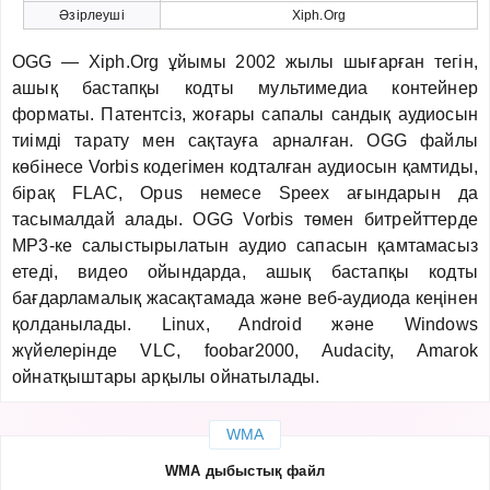
Әзірлеуші
Xiph.Org
OGG — Xiph.Org ұйымы 2002 жылы шығарған тегін,
ашық бастапқы кодты мультимедиа контейнер
форматы. Патентсіз, жоғары сапалы сандық аудиосын
тиімді тарату мен сақтауға арналған. OGG файлы
көбінесе Vorbis кодегімен кодталған аудиосын қамтиды,
бірақ FLAC, Opus немесе Speex ағындарын да
тасымалдай алады. OGG Vorbis төмен битрейттерде
MP3-ке салыстырылатын аудио сапасын қамтамасыз
етеді, видео ойындарда, ашық бастапқы кодты
бағдарламалық жасақтамада және веб-аудиода кеңінен
қолданылады. Linux, Android және Windows
жүйелерінде VLC, foobar2000, Audacity, Amarok
ойнатқыштары арқылы ойнатылады.
WMA
WMA дыбыстық файл