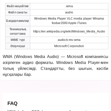
Файл кеңейтімі
.wma
Файл санаты
audio
Windows Media Player VLC media player Winamp
Бағдарламалар
foobar2000 Apple iTunes
Техникалық
https://en.wikipedia.org/wiki/Windows_Media_Audio
сипаттама
MIME түрі
audio/x-ms-wma
Әзірлеуші
Microsoft Corporation
WMA (Windows Media Audio) — Microsoft компаниясы
әзірлеген аудио форматы. Windows Media Player-мен
толық үйлесімді. Стандартты, без шығын, кәсіби
нұсқалары бар.
FAQ