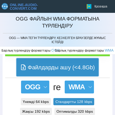
ONLINE-AUDIO-
Қазақша
CONVERT.COM
OGG ФАЙЛЫН WMA ФОРМАТЫНА
ТҮРЛЕНДІРУ
БОЛДЫРМАУ
OGG — WMA ТЕГІН ТҮРЛЕНДІРУ, КЕЗ КЕЛГЕН БРАУЗЕРДЕ ЖҰМЫС
ІСТЕЙДІ
OGG
WMA
Барлық түрлендіру форматтары
Барлық түрлендіру форматтары
Файлдарды ашу (<4.8Gb)
ге
OGG
WMA
Үнемді 64 kbps
Стандартты 128 kbps
Жақсы 192 kbps
Оптималды 320 kbps