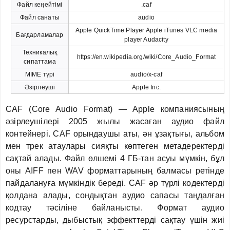
Файл кеңейтімі
.caf
Файл санаты
audio
Apple QuickTime Player Apple iTunes VLC media
Бағдарламалар
player Audacity
Техникалық
https://en.wikipedia.org/wiki/Core_Audio_Format
сипаттама
MIME түрі
audio/x-caf
Әзірлеуші
Apple Inc.
CAF (Core Audio Format) — Apple компаниясының
әзірлеушілері 2005 жылы жасаған аудио файл
контейнері. CAF орындаушы аты, ән ұзақтығы, альбом
мен трек атаулары сияқты көптеген метадеректерді
сақтай алады. Файл өлшемі 4 ГБ-тан асуы мүмкін, бұл
оны AIFF пен WAV форматтарының балмасы ретінде
пайдалануға мүмкіндік береді. CAF әр түрлі кодектерді
қолдана алады, сондықтан аудио сапасы таңдалған
кодтау тәсіліне байланысты. Формат аудио
ресурстарды, дыбыстық эффекттерді сақтау үшін жиі