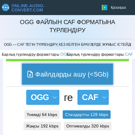
ONLINE-AUDIO-
Қазақша
CONVERT.COM
OGG ФАЙЛЫН CAF ФОРМАТЫНА
ТҮРЛЕНДІРУ
БОЛДЫРМАУ
OGG — CAF ТЕГІН ТҮРЛЕНДІРУ, КЕЗ КЕЛГЕН БРАУЗЕРДЕ ЖҰМЫС ІСТЕЙДІ
OGG
CAF
Барлық түрлендіру форматтары
Барлық түрлендіру форматтары
Файлдарды ашу (<5Gb)
ге
OGG
CAF
Үнемді 64 kbps
Стандартты 128 kbps
Жақсы 192 kbps
Оптималды 320 kbps