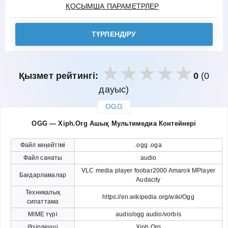
ҚОСЫМША ПАРАМЕТРЛЕР
ТҮРЛЕНДІРУ
Қызмет рейтингі:
0
(0
дауыс)
OGG
закрыть
OGG — Xiph.Org Ашық Мультимедиа Контейнері
Файл кеңейтімі
.ogg .oga
Файл санаты
audio
VLC media player foobar2000 Amarok MPlayer
Бағдарламалар
Audacity
Техникалық
https://en.wikipedia.org/wiki/Ogg
сипаттама
MIME түрі
audio/ogg audio/vorbis
Әзірлеуші
Xiph.Org