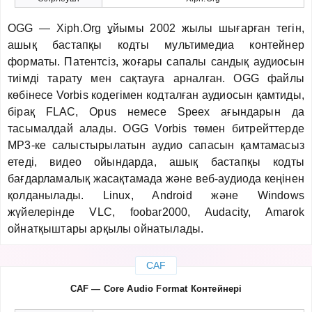
OGG — Xiph.Org ұйымы 2002 жылы шығарған тегін,
ашық бастапқы кодты мультимедиа контейнер
форматы. Патентсіз, жоғары сапалы сандық аудиосын
тиімді тарату мен сақтауға арналған. OGG файлы
көбінесе Vorbis кодегімен кодталған аудиосын қамтиды,
бірақ FLAC, Opus немесе Speex ағындарын да
тасымалдай алады. OGG Vorbis төмен битрейттерде
MP3-ке салыстырылатын аудио сапасын қамтамасыз
етеді, видео ойындарда, ашық бастапқы кодты
бағдарламалық жасақтамада және веб-аудиода кеңінен
қолданылады. Linux, Android және Windows
жүйелерінде VLC, foobar2000, Audacity, Amarok
ойнатқыштары арқылы ойнатылады.
CAF
CAF — Core Audio Format Контейнері