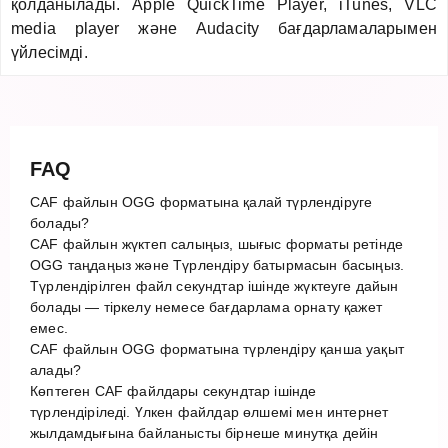
қолданылады. Apple QuickTime Player, iTunes, VLC
media player және Audacity бағдарламаларымен
үйлесімді.
FAQ
CAF файлын OGG форматына қалай түрлендіруге
болады?
CAF файлын жүктеп салыңыз, шығыс форматы ретінде
OGG таңдаңыз және Түрлендіру батырмасын басыңыз.
Түрлендірілген файл секундтар ішінде жүктеуге дайын
болады — тіркелу немесе бағдарлама орнату қажет
емес.
CAF файлын OGG форматына түрлендіру қанша уақыт
алады?
Көптеген CAF файлдары секундтар ішінде
түрлендіріледі. Үлкен файлдар өлшемі мен интернет
жылдамдығына байланысты бірнеше минутқа дейін