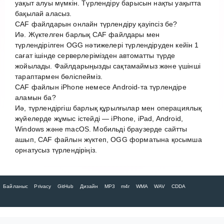
уақыт алуы мүмкін. Түрлендіру барысын нақты уақытта
бақылай аласыз.
CAF файлдарын онлайн түрлендіру қауіпсіз бе?
Иә. Жүктелген барлық CAF файлдары мен
түрлендірілген OGG нәтижелері түрлендіруден кейін 1
сағат ішінде серверлерімізден автоматты түрде
жойылады. Файлдарыңызды сақтамаймыз және үшінші
тараптармен бөліспейміз.
CAF файлын iPhone немесе Android-та түрлендіре
аламын ба?
Иә, түрлендіргіш барлық құрылғылар мен операциялық
жүйелерде жұмыс істейді — iPhone, iPad, Android,
Windows және macOS. Мобильді браузерде сайтты
ашып, CAF файлын жүктеп, OGG форматына қосымша
орнатусыз түрлендіріңіз.
Байланыс
Privacy
GitHub
Дизайн
MP3
m4r
WMA
WAV
CDDA