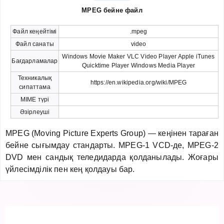
MPEG бейне файл
Файл кеңейтімі
.mpeg
Файл санаты
video
Windows Movie Maker VLC Video Player Apple iTunes
Бағдарламалар
Quicktime Player Windows Media Player
Техникалық
https://en.wikipedia.org/wiki/MPEG
сипаттама
MIME түрі
Әзірлеуші
MPEG (Moving Picture Experts Group) — кеңінен тараған
бейне сығымдау стандарты. MPEG-1 VCD-де, MPEG-2
DVD мен сандық теледидарда қолданылады. Жоғары
үйлесімділік пен кең қолдауы бар.