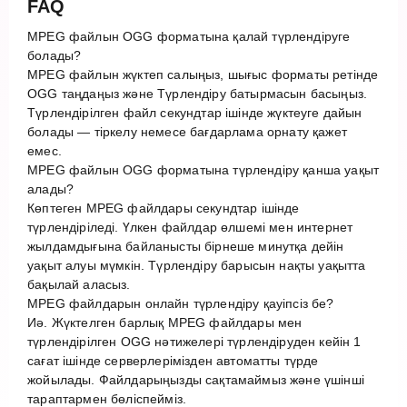
FAQ
MPEG файлын OGG форматына қалай түрлендіруге
болады?
MPEG файлын жүктеп салыңыз, шығыс форматы ретінде
OGG таңдаңыз және Түрлендіру батырмасын басыңыз.
Түрлендірілген файл секундтар ішінде жүктеуге дайын
болады — тіркелу немесе бағдарлама орнату қажет
емес.
MPEG файлын OGG форматына түрлендіру қанша уақыт
алады?
Көптеген MPEG файлдары секундтар ішінде
түрлендіріледі. Үлкен файлдар өлшемі мен интернет
жылдамдығына байланысты бірнеше минутқа дейін
уақыт алуы мүмкін. Түрлендіру барысын нақты уақытта
бақылай аласыз.
MPEG файлдарын онлайн түрлендіру қауіпсіз бе?
Иә. Жүктелген барлық MPEG файлдары мен
түрлендірілген OGG нәтижелері түрлендіруден кейін 1
сағат ішінде серверлерімізден автоматты түрде
жойылады. Файлдарыңызды сақтамаймыз және үшінші
тараптармен бөліспейміз.