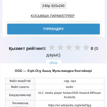
240p 320x240
ҚОСЫМША ПАРАМЕТРЛЕР
ТҮРЛЕНДІРУ
Қызмет рейтингі:
0
(0
дауыс)
OGG
закрыть
OGG — Xiph.Org Ашық Мультимедиа Контейнері
Файл кеңейтімі
.ogg .oga
Файл санаты
audio
VLC media player foobar2000 Amarok MPlayer
Бағдарламалар
Audacity
Техникалық
https://en.wikipedia.org/wiki/Ogg