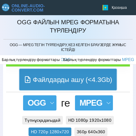
ONLINE-AUDIO-
Қазақша
CONVERT.COM
OGG ФАЙЛЫН MPEG ФОРМАТЫНА
ТҮРЛЕНДІРУ
БОЛДЫРМАУ
OGG — MPEG ТЕГІН ТҮРЛЕНДІРУ, КЕЗ КЕЛГЕН БРАУЗЕРДЕ ЖҰМЫС
ІСТЕЙДІ
OGG
MPEG
Барлық түрлендіру форматтары
Барлық түрлендіру форматтары
Файлдарды ашу (<4.3Gb)
ге
OGG
MPEG
Түпнұсқадағыдай
HD 1080p 1920x1080
HD 720p 1280x720
360p 640x360