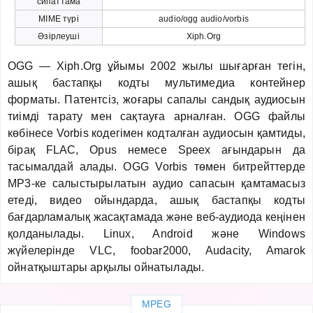
сипаттама
MIME түрі
audio/ogg audio/vorbis
Әзірлеуші
Xiph.Org
OGG — Xiph.Org ұйымы 2002 жылы шығарған тегін,
ашық бастапқы кодты мультимедиа контейнер
форматы. Патентсіз, жоғары сапалы сандық аудиосын
тиімді тарату мен сақтауға арналған. OGG файлы
көбінесе Vorbis кодегімен кодталған аудиосын қамтиды,
бірақ FLAC, Opus немесе Speex ағындарын да
тасымалдай алады. OGG Vorbis төмен битрейттерде
MP3-ке салыстырылатын аудио сапасын қамтамасыз
етеді, видео ойындарда, ашық бастапқы кодты
бағдарламалық жасақтамада және веб-аудиода кеңінен
қолданылады. Linux, Android және Windows
жүйелерінде VLC, foobar2000, Audacity, Amarok
ойнатқыштары арқылы ойнатылады.
MPEG