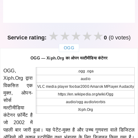
Service rating:
0
(0 votes)
OGG
закрыть
OGG — Xiph.Org का ओपन मल्टीमीडिया कंटेनर
OGG,
.ogg .oga
Xiph.Org द्वारा
audio
विकसित एक
VLC media player foobar2000 Amarok MPlayer Audacity
मुक्त, ओपन-
https://en.wikipedia.org/wiki/Ogg
सोर्स
audio/ogg audio/vorbis
मल्टीमीडिया
Xiph.Org
कंटेनर फ़ॉर्मेट है
जो 2002 में
पहली बार जारी हुआ। यह पेटेंट-मुक्त है और उच्च गुणवत्ता वाले डिजिटल
ऑडियो की कुशल स्ट्रीमिंग तथा भंडारण के लिए डिज़ाइन किया गया है।