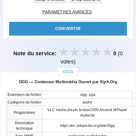
PARAMÈTRES AVANCÉS
CONVERTIR
Note du service:
0
(0
votes)
OGG
закрыть
OGG — Conteneur Multimédia Ouvert par Xiph.Org
Extension de fichier
.ogg .oga
Catégorie de fichier
audio
VLC media player foobar2000 Amarok MPlayer
Programmes
Audacity
Description
https://en.wikipedia.org/wiki/Ogg
technique
Type MIME
audio/ogg audio/vorbis