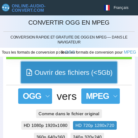
ONLINE-AUDIO-
Français
CONVERT.COM
CONVERTIR OGG EN MPEG
ANNULER
CONVERSION RAPIDE ET GRATUITE DE OGG EN MPEG — DANS LE
NAVIGATEUR
OGG
MPEG
Tous les formats de conversion pour
Tous les formats de conversion pour
Ouvrir des fichiers (<5Gb)
vers
OGG
MPEG
Comme dans le fichier original
HD 1080p 1920x1080
HD 720p 1280x720
360p 640x360
240p 320x240