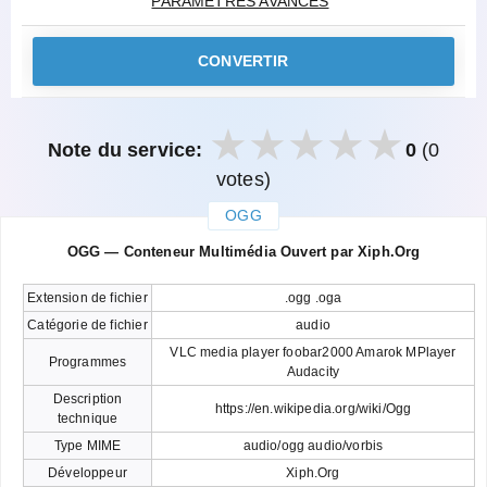
PARAMÈTRES AVANCÉS
CONVERTIR
Note du service:
0
(0
votes)
OGG
закрыть
OGG — Conteneur Multimédia Ouvert par Xiph.Org
Extension de fichier
.ogg .oga
Catégorie de fichier
audio
VLC media player foobar2000 Amarok MPlayer
Programmes
Audacity
Description
https://en.wikipedia.org/wiki/Ogg
technique
Type MIME
audio/ogg audio/vorbis
Développeur
Xiph.Org