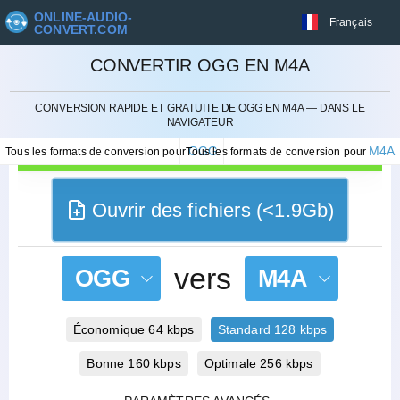
ONLINE-AUDIO-
Français
CONVERT.COM
CONVERTIR OGG EN M4A
ANNULER
CONVERSION RAPIDE ET GRATUITE DE OGG EN M4A — DANS LE
NAVIGATEUR
OGG
M4A
Tous les formats de conversion pour
Tous les formats de conversion pour
Ouvrir des fichiers (<1.9Gb)
vers
OGG
M4A
Économique 64 kbps
Standard 128 kbps
Bonne 160 kbps
Optimale 256 kbps