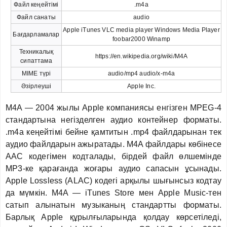
Файл кеңейтімі
.m4a
Файл санаты
audio
Apple iTunes VLC media player Windows Media Player
Бағдарламалар
foobar2000 Winamp
Техникалық
https://en.wikipedia.org/wiki/M4A
сипаттама
MIME түрі
audio/mp4 audio/x-m4a
Әзірлеуші
Apple Inc.
M4A — 2004 жылы Apple компаниясы енгізген MPEG-4
стандартына негізделген аудио контейнер форматы.
.m4a кеңейтімі бейне қамтитын .mp4 файлдарынан тек
аудио файлдарын ажыратады. M4A файлдары көбінесе
AAC кодегімен кодталады, бірдей файл өлшемінде
MP3-ке қарағанда жоғары аудио сапасын ұсынады.
Apple Lossless (ALAC) кодегі арқылы шығынсыз кодтау
да мүмкін. M4A — iTunes Store мен Apple Music-тен
сатып алынатын музыканың стандартты форматы.
Барлық Apple құрылғыларында қолдау көрсетіледі,