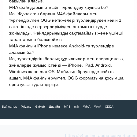
бақылай аласыз.
M4A файлдарын онлайн түрлендіру қауіпсіз бе?
Иә. Жүктелген барлық M4A файлдары мен
түрлендірілген OGG нәтижелері түрлендіруден кейін 1
сағат ішінде серверлерімізден автоматты түрде
жойылады. Файлдарыңызды сақтамаймыз және үшінші
тараптармен бөліспейміз.
M4A файлын iPhone немесе Android-та түрлендіре
аламын ба?
Иә, түрлендіргіш барлық құрылғылар мен операциялық
жүйелерде жұмыс істейді — iPhone, iPad, Android,
Windows және macOS. Мобильді браузерде сайтты
ашып, M4A файлын жүктеп, OGG форматына қосымша
орнатусыз түрлендіріңіз.
Байланыс
Privacy
GitHub
Дизайн
MP3
m4r
WMA
WAV
CDDA
https://s4.online-audio-convert.com