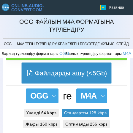
ONLINE-AUDIO-
Қазақша
CONVERT.COM
OGG ФАЙЛЫН M4A ФОРМАТЫНА
ТҮРЛЕНДІРУ
БОЛДЫРМАУ
OGG — M4A ТЕГІН ТҮРЛЕНДІРУ, КЕЗ КЕЛГЕН БРАУЗЕРДЕ ЖҰМЫС ІСТЕЙДІ
OGG
M4A
Барлық түрлендіру форматтары
Барлық түрлендіру форматтары
Файлдарды ашу (<5Gb)
ге
OGG
M4A
Үнемді 64 kbps
Стандартты 128 kbps
Жақсы 160 kbps
Оптималды 256 kbps