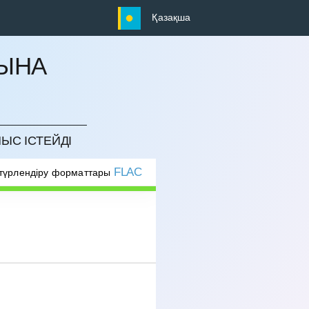
Қазақша
ТЫНА
МЫС ІСТЕЙДІ
FLAC
түрлендіру форматтары