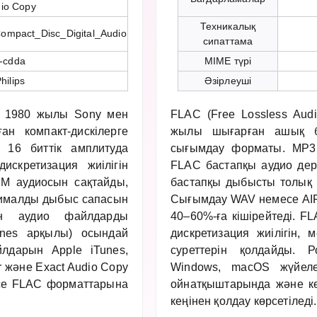
dio Copy
Техникалық
i/Compact_Disc_Digital_Audio
сипаттама
x-cdda
MIME түрі
hilips
Әзірлеуші
 — 1980 жылы Sony мен
FLAC (Free Lossless Aud
ан компакт-дискілерге
жылы шығарған ашық б
 16 биттік амплитуда
сығымдау форматы. MP3
кретизация жиілігін
FLAC бастапқы аудио дере
M аудиосын сақтайды,
бастапқы дыбысты толық қ
сималды дыбыс сапасын
Сығымдау WAV немесе AIF
ден аудио файлдарды
40–60%-ға кішірейтеді. FLA
unes арқылы) осындай
дискретизация жиілігін, 
лдарын Apple iTunes,
суреттерін қолдайды. Р
r және Exact Audio Copy
Windows, macOS жүйелер
се FLAC форматтарына
ойнатқыштарында және кө
кеңінен қолдау көрсетіледі.