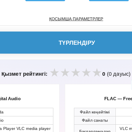
ҚОСЫМША ПАРАМЕТРЛЕР
ТҮРЛЕНДІРУ
Қызмет рейтингі:
0
(0 дауыс)
tal Audio
FLAC — Free
da
Файл кеңейтімі
io
Файл санаты
a Player VLC media player
VLC m
Бағдарламалар