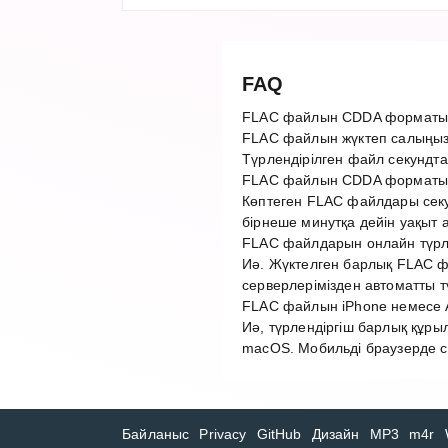
FAQ
FLAC файлын CDDA форматына
FLAC файлын жүктеп салыңыз
Түрлендірілген файл секундта
FLAC файлын CDDA форматына
Көптеген FLAC файлдары секу
бірнеше минутқа дейін уақыт 
FLAC файлдарын онлайн түрле
Иә. Жүктелген барлық FLAC фа
серверлерімізден автоматты 
FLAC файлын iPhone немесе A
Иә, түрлендіргіш барлық құры
macOS. Мобильді браузерде с
Байланыс
Privacy
GitHub
Дизайн
MP3
m4r