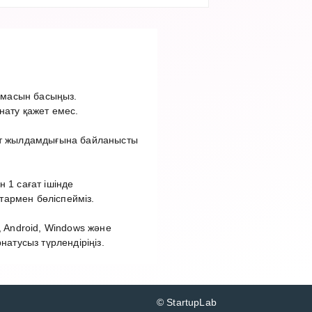
рмасын басыңыз.
нату қажет емес.
нет жылдамдығына байланысты
 1 сағат ішінде
тармен бөліспейміз.
 Android, Windows және
тусыз түрлендіріңіз.
© StartupLab