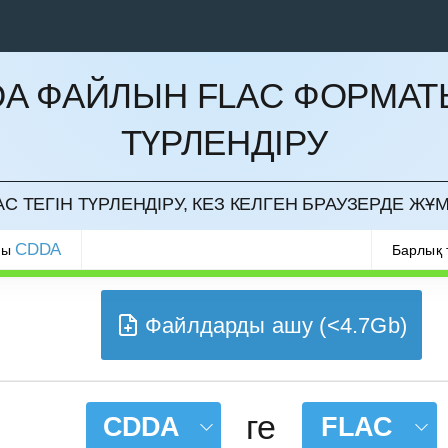
A ФАЙЛЫН FLAC ФОРМА
ТҮРЛЕНДІРУ
РМАУ
C ТЕГІН ТҮРЛЕНДІРУ, КЕЗ КЕЛГЕН БРАУЗЕРДЕ ЖҰ
CDDA
ры
Барлық 
Файлдарды ашу (<4.7Gb)
ге
CDDA
FLAC