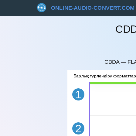
ONLINE-AUDIO-CONVERT.COM
CDD
БОЛДЫ
CDDA — FLA
Барлық түрлендіру форматта
1
2