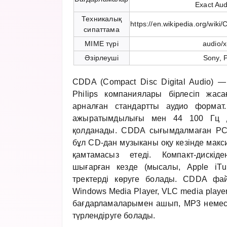
Exact Au
Техникалық
https://en.wikipedia.org/wik
сипаттама
MIME түрі
audio/
Әзірлеуші
Sony, P
CDDA (Compact Disc Digital Audio)
Philips компаниялары бірлесіп жасағ
арналған стандартты аудио формат.
ажыратымдылығы мен 44 100 Гц дис
қолданады. CDDA сығымдалмаған PC
бұл CD-дан музыканы оқу кезінде мак
қамтамасыз етеді. Компакт-дискі
шығарған кезде (мысалы, Apple iT
тректерді көруге болады. CDDA фай
Windows Media Player, VLC media playe
бағдарламаларымен ашып, MP3 неме
түрлендіруге болады.