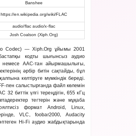
Banshee
https://en.wikipedia.org/wiki/FLAC
audio/flac audio/x-flac
Josh Coalson (Xiph.Org)
io Codec) — Xiph.Org ұйымы 2001
астапқы кодты шығынсыз аудио
 немесе AAC-тан айырмашылығы,
ктерінің әрбір битін сақтайды, бұл
алпына келтіруге мүмкіндік береді.
F-пен салыстырғанда файл көлемін
C 32 биттік үлгі тереңдігін, 655 кГц
метадеректер тегтерін және мұқаба
оялтисіз формат Android, Linux,
інде, VLC, foobar2000, Audacity
птеген Hi-Fi аудио жабдықтарында