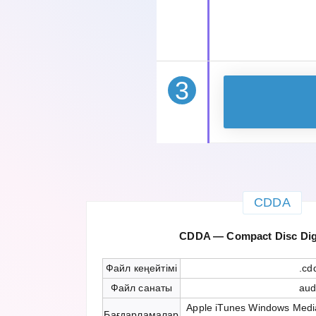
3
CDDA
CDDA — Compact Disc Digi
Файл кеңейтімі
.cd
Файл санаты
aud
Apple iTunes Windows Medi
Бағдарламалар