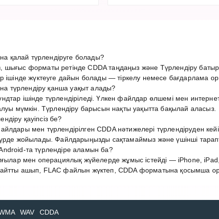
 қалай түрлендіруге болады?
, шығыс форматы ретінде CDDA таңдаңыз және Түрлендіру баты
р ішінде жүктеуге дайын болады — тіркелу немесе бағдарлама ор
 түрлендіру қанша уақыт алады?
ндтар ішінде түрлендіріледі. Үлкен файлдар өлшемі мен интер
алуы мүмкін. Түрлендіру барысын нақты уақытта бақылай аласыз.
ндіру қауіпсіз бе?
йлдары мен түрлендірілген CDDA нәтижелері түрлендіруден кейін
түрде жойылады. Файлдарыңызды сақтамаймыз және үшінші тарап
ndroid-та түрлендіре аламын ба?
лғылар мен операциялық жүйелерде жұмыс істейді — iPhone, iPad,
айтты ашып, FLAC файлын жүктеп, CDDA форматына қосымша орна
WMA
WAV
CDDA