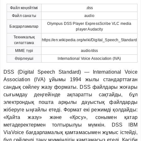
Файл кеңейтімі
.dss
Файл санаты
audio
Olympus DSS Player ExpressScribe VLC media
Бағдарламалар
player Audacity
Техникалық
https://en.wikipedia.org/wiki/Digital_Speech_Standard
сипаттама
MIME түрі
audio/dss
Әзірлеуші
International Voice Association (IVA)
DSS (Digital Speech Standard) — International Voice
Association (IVA) ұйымы 1994 жылы стандарттаған
сандық сөйлеу жазу форматы. DSS файлдары жоғары
сығымдау деңгейінде ақпаратты сақтайды, бұл
электрондық пошта арқылы дауыстық файлдарды
жіберуге ыңғайлы етеді. Формат екі режимді қолдайды:
«Қайта жазу» және «Қосу», сонымен қатар
метадеректермен толтырылуы мүмкін. DSS IBM
ViaVoice бағдарламалық қамтамасымен жұмыс істейді,
бұл сөйлеуді тану мүмкіндігін қамтамасыз етеді. Кәсіби