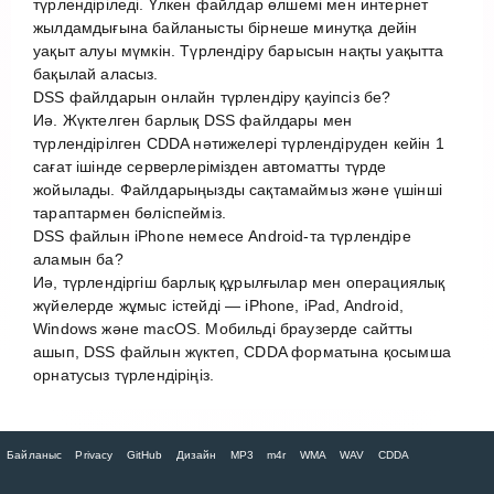
түрлендіріледі. Үлкен файлдар өлшемі мен интернет
жылдамдығына байланысты бірнеше минутқа дейін
уақыт алуы мүмкін. Түрлендіру барысын нақты уақытта
бақылай аласыз.
DSS файлдарын онлайн түрлендіру қауіпсіз бе?
Иә. Жүктелген барлық DSS файлдары мен
түрлендірілген CDDA нәтижелері түрлендіруден кейін 1
сағат ішінде серверлерімізден автоматты түрде
жойылады. Файлдарыңызды сақтамаймыз және үшінші
тараптармен бөліспейміз.
DSS файлын iPhone немесе Android-та түрлендіре
аламын ба?
Иә, түрлендіргіш барлық құрылғылар мен операциялық
жүйелерде жұмыс істейді — iPhone, iPad, Android,
Windows және macOS. Мобильді браузерде сайтты
ашып, DSS файлын жүктеп, CDDA форматына қосымша
орнатусыз түрлендіріңіз.
Байланыс
Privacy
GitHub
Дизайн
MP3
m4r
WMA
WAV
CDDA