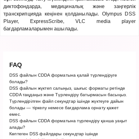
диктофондарда, медициналық және заңгерлік
транскрипцияда кеңінен қолданылады. Olympus DSS
Player, ExpressScribe, VLC media player
бағдарламаларымен ашылады.
FAQ
DSS файлын CDDA форматына қалай түрлендіруге
болады?
DSS файлын жүктеп салыңыз, шығыс форматы ретінде
CDDA таңдаңыз және Түрлендіру батырмасын басыңыз.
Түрлендірілген файл секундтар ішінде жүктеуге дайын
болады — тіркелу немесе бағдарлама орнату қажет
емес.
DSS файлын CDDA форматына түрлендіру қанша уақыт
алады?
Көптеген DSS файлдары секундтар ішінде