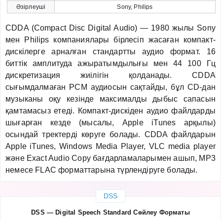
Әзірлеуші
Sony, Philips
CDDA (Compact Disc Digital Audio) — 1980 жылы Sony
мен Philips компаниялары бірлесіп жасаған компакт-
дискілерге арналған стандартты аудио формат. 16
биттік амплитуда ажыратымдылығы мен 44 100 Гц
дискретизация жиілігін қолданады. CDDA
сығымдалмаған PCM аудиосын сақтайды, бұл CD-дан
музыканы оқу кезінде максималды дыбыс сапасын
қамтамасыз етеді. Компакт-дискіден аудио файлдарды
шығарған кезде (мысалы, Apple iTunes арқылы)
осындай тректерді көруге болады. CDDA файлдарын
Apple iTunes, Windows Media Player, VLC media player
және Exact Audio Copy бағдарламаларымен ашып, MP3
немесе FLAC форматтарына түрлендіруге болады.
DSS
DSS — Digital Speech Standard Сөйлеу Форматы