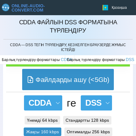
ONLINE-AUDIO-
Қазақша
CONVERT.COM
CDDA ФАЙЛЫН DSS ФОРМАТЫНА
ТҮРЛЕНДІРУ
БОЛДЫРМАУ
CDDA — DSS ТЕГІН ТҮРЛЕНДІРУ, КЕЗ КЕЛГЕН БРАУЗЕРДЕ ЖҰМЫС
ІСТЕЙДІ
CDDA
DSS
Барлық түрлендіру форматтары
Барлық түрлендіру форматтары
Файлдарды ашу (<5Gb)
ге
CDDA
DSS
Үнемді 64 kbps
Стандартты 128 kbps
Жақсы 160 kbps
Оптималды 256 kbps