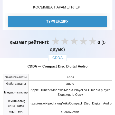
ҚОСЫМША ПАРАМЕТРЛЕР
ТҮРЛЕНДІРУ
Қызмет рейтингі:
0
(0
дауыс)
CDDA
закрыть
CDDA — Compact Disc Digital Audio
Файл кеңейтімі
.cdda
Файл санаты
audio
Apple iTunes Windows Media Player VLC media player
Бағдарламалар
Exact Audio Copy
Техникалық
https://en.wikipedia.org/wiki/Compact_Disc_Digital_Audio
сипаттама
MIME түрі
audio/x-cdda