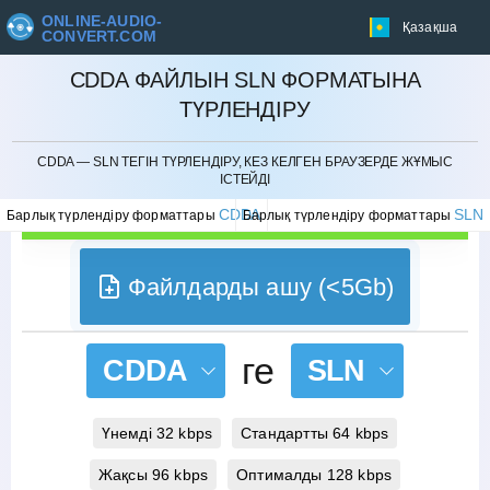
ONLINE-AUDIO-
Қазақша
CONVERT.COM
CDDA ФАЙЛЫН SLN ФОРМАТЫНА
ТҮРЛЕНДІРУ
БОЛДЫРМАУ
CDDA — SLN ТЕГІН ТҮРЛЕНДІРУ, КЕЗ КЕЛГЕН БРАУЗЕРДЕ ЖҰМЫС
ІСТЕЙДІ
CDDA
SLN
Барлық түрлендіру форматтары
Барлық түрлендіру форматтары
Файлдарды ашу (<5Gb)
ге
CDDA
SLN
Үнемді 32 kbps
Стандартты 64 kbps
Жақсы 96 kbps
Оптималды 128 kbps