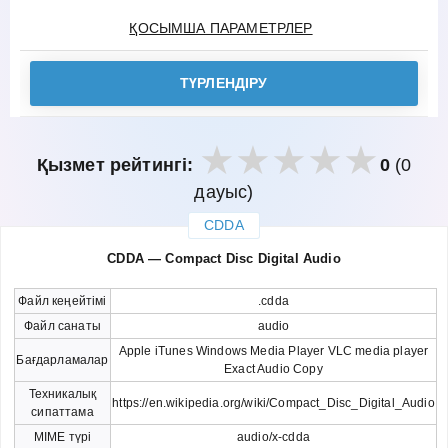
ҚОСЫМША ПАРАМЕТРЛЕР
ТҮРЛЕНДІРУ
Қызмет рейтингі:
0
(0
дауыс)
CDDA
закрыть
CDDA — Compact Disc Digital Audio
Файл кеңейтімі
.cdda
Файл санаты
audio
Apple iTunes Windows Media Player VLC media player
Бағдарламалар
Exact Audio Copy
Техникалық
https://en.wikipedia.org/wiki/Compact_Disc_Digital_Audio
сипаттама
MIME түрі
audio/x-cdda