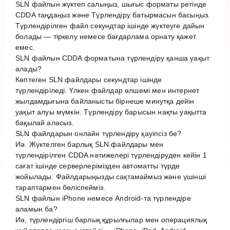
SLN файлын жүктеп салыңыз, шығыс форматы ретінде
CDDA таңдаңыз және Түрлендіру батырмасын басыңыз.
Түрлендірілген файл секундтар ішінде жүктеуге дайын
болады — тіркелу немесе бағдарлама орнату қажет
емес.
SLN файлын CDDA форматына түрлендіру қанша уақыт
алады?
Көптеген SLN файлдары секундтар ішінде
түрлендіріледі. Үлкен файлдар өлшемі мен интернет
жылдамдығына байланысты бірнеше минутқа дейін
уақыт алуы мүмкін. Түрлендіру барысын нақты уақытта
бақылай аласыз.
SLN файлдарын онлайн түрлендіру қауіпсіз бе?
Иә. Жүктелген барлық SLN файлдары мен
түрлендірілген CDDA нәтижелері түрлендіруден кейін 1
сағат ішінде серверлерімізден автоматты түрде
жойылады. Файлдарыңызды сақтамаймыз және үшінші
тараптармен бөліспейміз.
SLN файлын iPhone немесе Android-та түрлендіре
аламын ба?
Иә, түрлендіргіш барлық құрылғылар мен операциялық