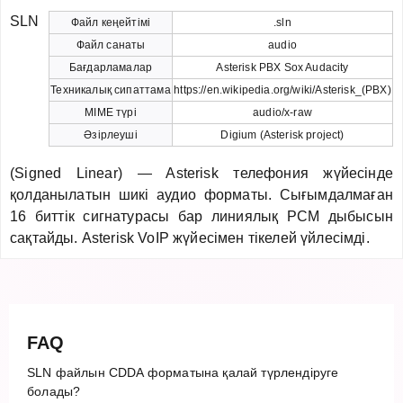
SLN
Файл кеңейтімі
.sln
Файл санаты
audio
Бағдарламалар
Asterisk PBX Sox Audacity
Техникалық сипаттама
https://en.wikipedia.org/wiki/Asterisk_(PBX)
MIME түрі
audio/x-raw
Әзірлеуші
Digium (Asterisk project)
(Signed Linear) — Asterisk телефония жүйесінде
қолданылатын шикі аудио форматы. Сығымдалмаған
16 биттік сигнатурасы бар линиялық PCM дыбысын
сақтайды. Asterisk VoIP жүйесімен тікелей үйлесімді.
FAQ
SLN файлын CDDA форматына қалай түрлендіруге
болады?