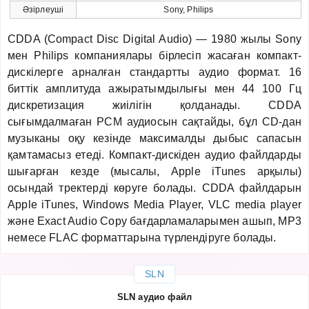
Әзірлеуші
Sony, Philips
CDDA (Compact Disc Digital Audio) — 1980 жылы Sony
мен Philips компаниялары бірлесіп жасаған компакт-
дискілерге арналған стандартты аудио формат. 16
биттік амплитуда ажыратымдылығы мен 44 100 Гц
дискретизация жиілігін қолданады. CDDA
сығымдалмаған PCM аудиосын сақтайды, бұл CD-дан
музыканы оқу кезінде максималды дыбыс сапасын
қамтамасыз етеді. Компакт-дискіден аудио файлдарды
шығарған кезде (мысалы, Apple iTunes арқылы)
осындай тректерді көруге болады. CDDA файлдарын
Apple iTunes, Windows Media Player, VLC media player
және Exact Audio Copy бағдарламаларымен ашып, MP3
немесе FLAC форматтарына түрлендіруге болады.
SLN
SLN аудио файл