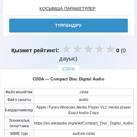
ҚОСЫМША ПАРАМЕТРЛЕР
ТҮРЛЕНДІРУ
Қызмет рейтингі:
0
(0
дауыс)
CDDA
закрыть
CDDA — Compact Disc Digital Audio
Файл кеңейтімі
.cdda
Файл санаты
audio
Apple iTunes Windows Media Player VLC media player
Бағдарламалар
Exact Audio Copy
Техникалық
https://en.wikipedia.org/wiki/Compact_Disc_Digital_Audio
сипаттама
MIME түрі
audio/x-cdda