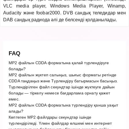
VLC media player, Windows Media Player, Winamp,
Audacity және foobar2000. DVB сандық теледидар мен
DAB сандық радиода әлі де белсенді қолданылады.
FAQ
MP2 файлын CDDA форматына қалай түрлендіруге
болады?
MP2 файлын жүктеп салыңыз, шығыс форматы ретінде
CDDA таңдаңыз және Түрлендіру батырмасын басыңыз.
Түрлендірілген файл секундтар ішінде жүктеуге дайын
болады — тіркелу немесе бағдарлама орнату қажет
емес.
MP2 файлын CDDA форматына түрлендіру қанша уақыт
алады?
Көптеген MP2 файлдары секундтар ішінде
түрлендіріледі. Үлкен файлдар өлшемі мен интернет