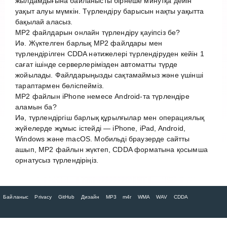
жылдамдығына байланысты бірнеше минутқа дейін
уақыт алуы мүмкін. Түрлендіру барысын нақты уақытта
бақылай аласыз.
MP2 файлдарын онлайн түрлендіру қауіпсіз бе?
Иә. Жүктелген барлық MP2 файлдары мен
түрлендірілген CDDA нәтижелері түрлендіруден кейін 1
сағат ішінде серверлерімізден автоматты түрде
жойылады. Файлдарыңызды сақтамаймыз және үшінші
тараптармен бөліспейміз.
MP2 файлын iPhone немесе Android-та түрлендіре
аламын ба?
Иә, түрлендіргіш барлық құрылғылар мен операциялық
жүйелерде жұмыс істейді — iPhone, iPad, Android,
Windows және macOS. Мобильді браузерде сайтты
ашып, MP2 файлын жүктеп, CDDA форматына қосымша
орнатусыз түрлендіріңіз.
Байланыс
Privacy
GitHub
Дизайн
MP3
m4r
WMA
WAV
CDDA