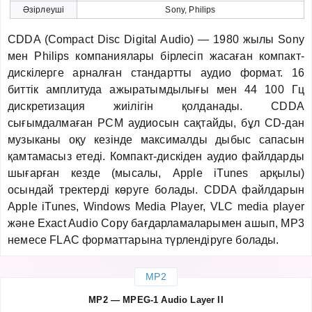
Әзірлеуші
Sony, Philips
CDDA (Compact Disc Digital Audio) — 1980 жылы Sony
мен Philips компаниялары бірлесіп жасаған компакт-
дискілерге арналған стандартты аудио формат. 16
биттік амплитуда ажыратымдылығы мен 44 100 Гц
дискретизация жиілігін қолданады. CDDA
сығымдалмаған PCM аудиосын сақтайды, бұл CD-дан
музыканы оқу кезінде максималды дыбыс сапасын
қамтамасыз етеді. Компакт-дискіден аудио файлдарды
шығарған кезде (мысалы, Apple iTunes арқылы)
осындай тректерді көруге болады. CDDA файлдарын
Apple iTunes, Windows Media Player, VLC media player
және Exact Audio Copy бағдарламаларымен ашып, MP3
немесе FLAC форматтарына түрлендіруге болады.
MP2
MP2 — MPEG-1 Audio Layer II