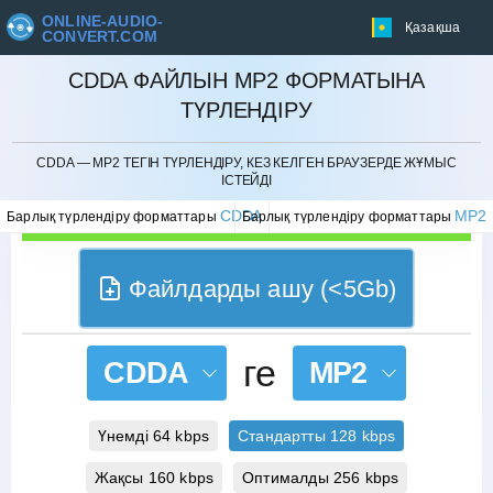
ONLINE-AUDIO-
Қазақша
CONVERT.COM
CDDA ФАЙЛЫН MP2 ФОРМАТЫНА
ТҮРЛЕНДІРУ
БОЛДЫРМАУ
CDDA — MP2 ТЕГІН ТҮРЛЕНДІРУ, КЕЗ КЕЛГЕН БРАУЗЕРДЕ ЖҰМЫС
ІСТЕЙДІ
CDDA
MP2
Барлық түрлендіру форматтары
Барлық түрлендіру форматтары
Файлдарды ашу (<5Gb)
ге
CDDA
MP2
Үнемді 64 kbps
Стандартты 128 kbps
Жақсы 160 kbps
Оптималды 256 kbps