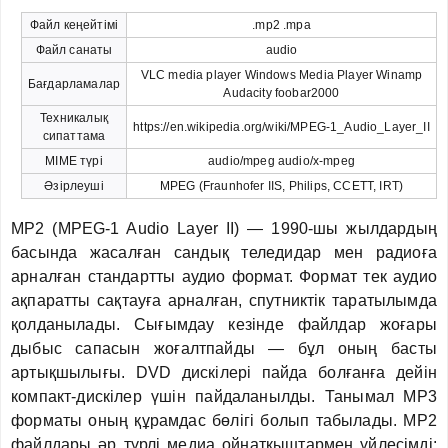
Файл кеңейтімі
.mp2 .mpa
Файл санаты
audio
VLC media player Windows Media Player Winamp
Бағдарламалар
Audacity foobar2000
Техникалық
https://en.wikipedia.org/wiki/MPEG-1_Audio_Layer_II
сипаттама
MIME түрі
audio/mpeg audio/x-mpeg
Әзірлеуші
MPEG (Fraunhofer IIS, Philips, CCETT, IRT)
MP2 (MPEG-1 Audio Layer II) — 1990-шы жылдардың
басында жасалған сандық теледидар мен радиоға
арналған стандартты аудио формат. Формат тек аудио
ақпаратты сақтауға арналған, спутниктік таратылымда
қолданылады. Сығымдау кезінде файлдар жоғары
дыбыс сапасын жоғалтпайды — бұл оның басты
артықшылығы. DVD дискілері пайда болғанға дейін
компакт-дискілер үшін пайдаланылды. Танымал MP3
форматы оның құрамдас бөлігі болып табылады. MP2
файлдары әр түрлі медиа ойнатқыштармен үйлесімді: