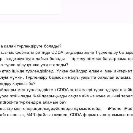
 қалай түрлендіруге болады?
 шығыс форматы ретінде CDDA таңдаңыз және Түрлендіру батыр
р ішінде жүктеуге дайын болады — тіркелу немесе бағдарлама ор
 түрлендіру қанша уақыт алады?
дтар ішінде түрлендіріледі. Үлкен файлдар өлшемі мен интерн
алуы мүмкін. Түрлендіру барысын нақты уақытта бақылай аласыз.
діру қауіпсіз бе?
лдары мен түрлендірілген CDDA нәтижелері түрлендіруден кейін 
түрде жойылады. Файлдарыңызды сақтамаймыз және үшінші тарап
droid-та түрлендіре аламын ба?
лғылар мен операциялық жүйелерде жұмыс істейді — iPhone, iPad,
айтты ашып, M4R файлын жүктеп, CDDA форматына қосымша орнат