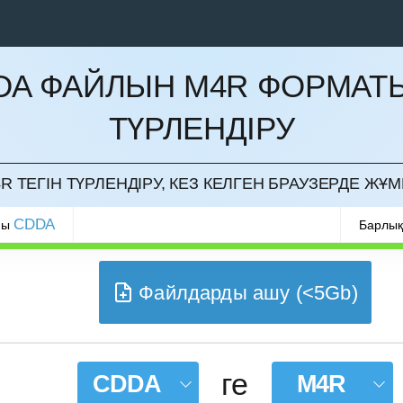
DA ФАЙЛЫН M4R ФОРМАТ
ТҮРЛЕНДІРУ
РМАУ
R ТЕГІН ТҮРЛЕНДІРУ, КЕЗ КЕЛГЕН БРАУЗЕРДЕ ЖҰМ
CDDA
ры
Барлық
Файлдарды ашу (<5Gb)
ге
CDDA
M4R