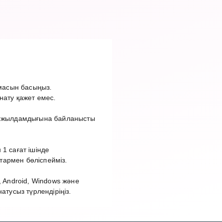
масын басыңыз.
нату қажет емес.
ет жылдамдығына байланысты
1 сағат ішінде
тармен бөліспейміз.
 Android, Windows және
усыз түрлендіріңіз.