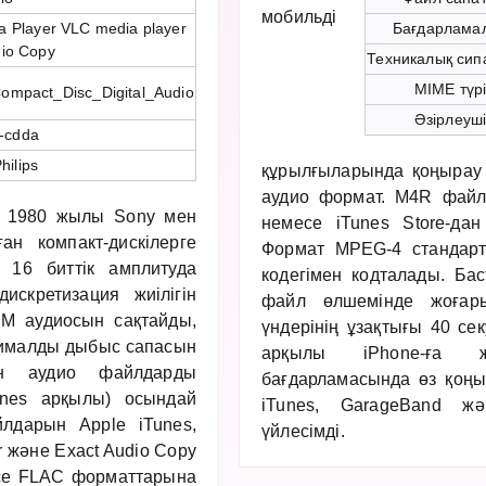
мобильді
a Player VLC media player
Бағдарлама
dio Copy
Техникалық сип
MIME түр
i/Compact_Disc_Digital_Audio
Әзірлеуш
x-cdda
hilips
құрылғыларында қоңырау 
аудио формат. M4R файл
 — 1980 жылы Sony мен
немесе iTunes Store-да
ан компакт-дискілерге
Формат MPEG-4 стандарт
 16 биттік амплитуда
кодегімен кодталады. Ба
кретизация жиілігін
файл өлшемінде жоғар
M аудиосын сақтайды,
үндерінің ұзақтығы 40 се
сималды дыбыс сапасын
арқылы iPhone-ға ж
ден аудио файлдарды
бағдарламасында өз қоңыр
unes арқылы) осындай
iTunes, GarageBand жә
лдарын Apple iTunes,
үйлесімді.
r және Exact Audio Copy
се FLAC форматтарына