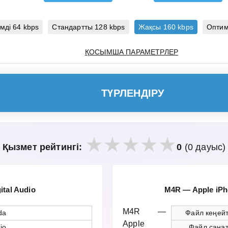
мді 64 kbps
Стандартты 128 kbps
Жақсы 160 kbps
Оптим
ҚОСЫМША ПАРАМЕТРЛЕР
ТҮРЛЕНДІРУ
Қызмет рейтингі:
0
(0 дауыс)
tal Audio
M4R — Apple iP
M4R —
da
Файл кеңейт
Apple
io
Файл сана