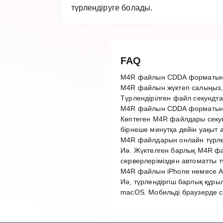
түрлендіруге болады.
FAQ
M4R файлын CDDA форматына
M4R файлын жүктеп салыңыз,
Түрлендірілген файл секундта
M4R файлын CDDA форматына
Көптеген M4R файлдары секун
бірнеше минутқа дейін уақыт 
M4R файлдарын онлайн түрлен
Иә. Жүктелген барлық M4R фай
серверлерімізден автоматты 
M4R файлын iPhone немесе An
Иә, түрлендіргіш барлық құры
macOS. Мобильді браузерде с