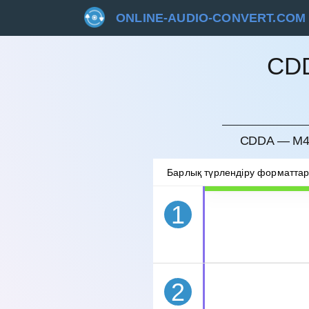
ONLINE-AUDIO-CONVERT.COM
CD
БОЛДЫ
CDDA — M4
Барлық түрлендіру форматта
1
2