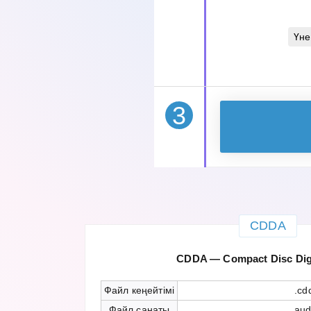
Үне
3
CDDA
CDDA — Compact Disc Digi
Файл кеңейтімі
.cd
Файл санаты
aud