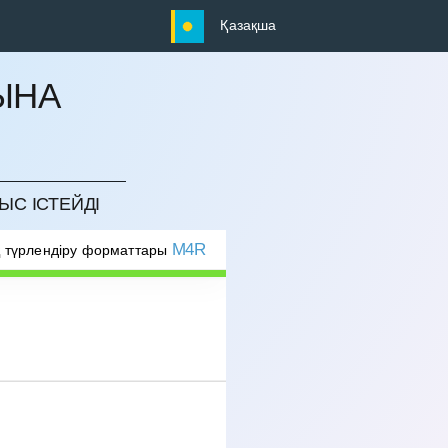
Қазақша
ЫНА
ЫС ІСТЕЙДІ
M4R
 түрлендіру форматтары