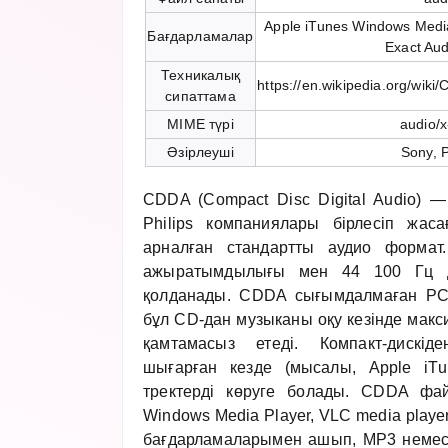
Apple iTunes Windows Medi
Бағдарламалар
Exact Au
Техникалық
https://en.wikipedia.org/wik
сипаттама
MIME түрі
audio/
Әзірлеуші
Sony, P
CDDA (Compact Disc Digital Audio)
Philips компаниялары бірлесіп жасағ
арналған стандартты аудио формат.
ажыратымдылығы мен 44 100 Гц дис
қолданады. CDDA сығымдалмаған PC
бұл CD-дан музыканы оқу кезінде мак
қамтамасыз етеді. Компакт-дискі
шығарған кезде (мысалы, Apple iT
тректерді көруге болады. CDDA фай
Windows Media Player, VLC media playe
бағдарламаларымен ашып, MP3 неме