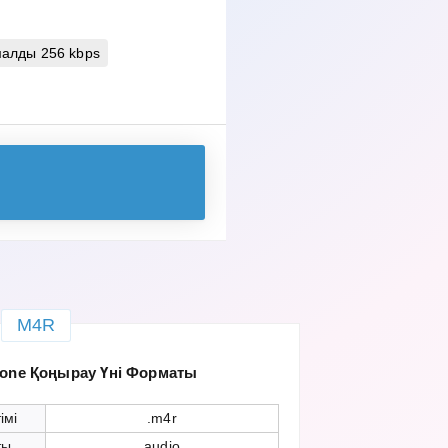
алды 256 kbps
M4R
hone Қоңырау Үні Форматы
імі
.m4r
ты
audio