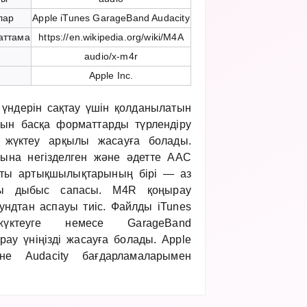
лар
Apple iTunes GarageBand Audacity
аттама
https://en.wikipedia.org/wiki/M4A
і
audio/x-m4r
і
Apple Inc.
үндерін сақтау үшін қолданылатын
ын басқа форматтарды түрлендіру
н жүктеу арқылы жасауға болады.
ына негізделген және әдетте AAC
сты артықшылықтарының бірі — аз
ы дыбыс сапасы. M4R қоңырау
кундтан аспауы тиіс. Файлды iTunes
үктеуге немесе GarageBand
ау үніңізді жасауға болады. Apple
не Audacity бағдарламаларымен