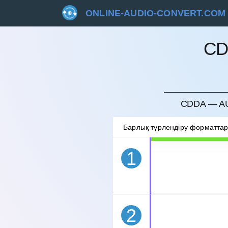
ONLINE-AUDIO-CONVERT.COM
CD
БОЛДЫ
CDDA — AU
Барлық түрлендіру форматта
1
2