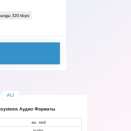
алды 320 kbps
AU
osystems Аудио Форматы
.au .snd
audio