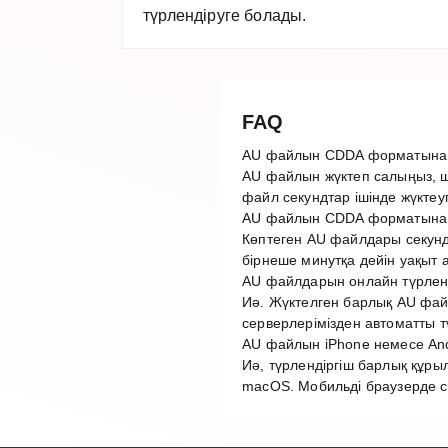
түрлендіруге болады.
FAQ
AU файлын CDDA форматына қ
AU файлын жүктеп салыңыз, ш
файл секундтар ішінде жүктеу
AU файлын CDDA форматына т
Көптеген AU файлдары секунд
бірнеше минутқа дейін уақыт 
AU файлдарын онлайн түрленді
Иә. Жүктелген барлық AU файл
серверлерімізден автоматты 
AU файлын iPhone немесе And
Иә, түрлендіргіш барлық құры
macOS. Мобильді браузерде с