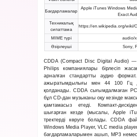
Apple iTunes Windows Medi
Бағдарламалар
Exact Au
Техникалық
https://en.wikipedia.org/wik
сипаттама
MIME түрі
audio/
Әзірлеуші
Sony, P
CDDA (Compact Disc Digital Audio)
Philips компаниялары бірлесіп жасағ
арналған стандартты аудио формат.
ажыратымдылығы мен 44 100 Гц дис
қолданады. CDDA сығымдалмаған PC
бұл CD-дан музыканы оқу кезінде мак
қамтамасыз етеді. Компакт-дискі
шығарған кезде (мысалы, Apple iT
тректерді көруге болады. CDDA фай
Windows Media Player, VLC media playe
бағдарламаларымен ашып, MP3 неме