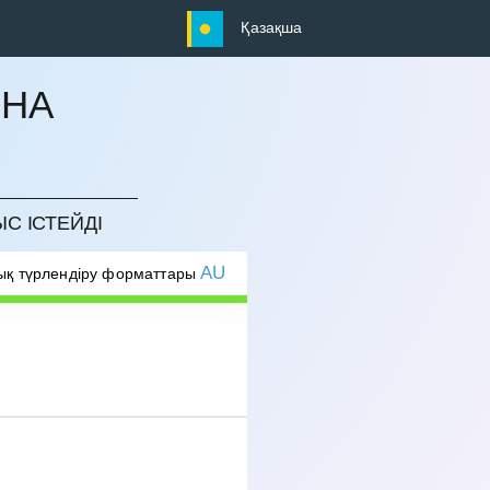
Қазақша
ЫНА
ЫС ІСТЕЙДІ
AU
ық түрлендіру форматтары