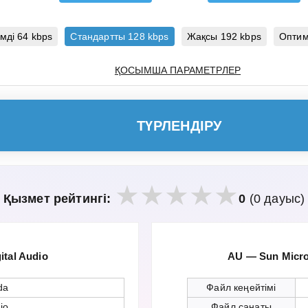
мді 64 kbps
Стандартты 128 kbps
Жақсы 192 kbps
Оптим
ҚОСЫМША ПАРАМЕТРЛЕР
ТҮРЛЕНДІРУ
Қызмет рейтингі:
0
(0 дауыс)
tal Audio
AU — Sun Micr
da
Файл кеңейтімі
io
Файл санаты