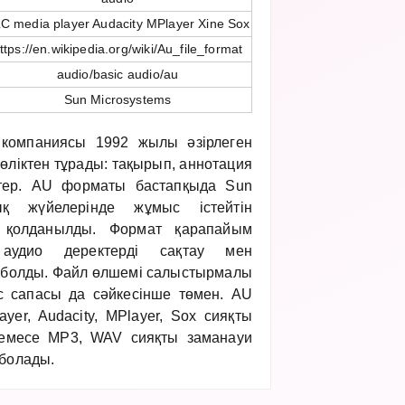
C media player Audacity MPlayer Xine Sox
ttps://en.wikipedia.org/wiki/Au_file_format
audio/basic audio/au
Sun Microsystems
компаниясы 1992 жылы әзірлеген
өліктен тұрады: тақырып, аннотация
тер. AU форматы бастапқыда Sun
қ жүйелерінде жұмыс істейтін
н қолданылды. Формат қарапайым
аудио деректерді сақтау мен
 болды. Файл өлшемі салыстырмалы
с сапасы да сәйкесінше төмен. AU
er, Audacity, MPlayer, Sox сияқты
емесе MP3, WAV сияқты заманауи
 болады.