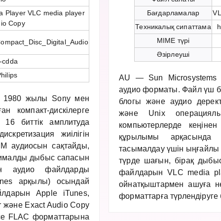
a Player VLC media player
Бағдарламалар
VL
dio Copy
Техникалық сипаттама
h
MIME түрі
i/Compact_Disc_Digital_Audio
Әзірлеуші
x-cdda
hilips
AU — Sun Microsystems 
аудио форматы. Файл үш б
 — 1980 жылы Sony мен
блогы және аудио дерек
ан компакт-дискілерге
және Unix операциялы
 16 биттік амплитуда
компьютерлерде кеңіне
кретизация жиілігін
құрылымы арқасында 
M аудиосын сақтайды,
тасымалдау үшін ыңғайлы
сималды дыбыс сапасын
түрде шағын, бірақ дыбы
ден аудио файлдарды
файлдарын VLC media play
unes арқылы) осындай
ойнатқыштармен ашуға н
лдарын Apple iTunes,
форматтарға түрлендіруге
r және Exact Audio Copy
се FLAC форматтарына