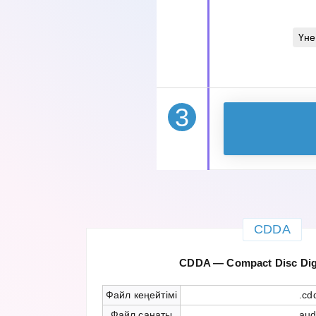
Үне
3
CDDA
CDDA — Compact Disc Digi
Файл кеңейтімі
.cd
Файл санаты
aud