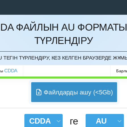
DA ФАЙЛЫН AU ФОРМАТ
ТҮРЛЕНДІРУ
РМАУ
 ТЕГІН ТҮРЛЕНДІРУ, КЕЗ КЕЛГЕН БРАУЗЕРДЕ ЖҰМ
CDDA
ры
Барл
Файлдарды ашу (<5Gb)
ге
CDDA
AU