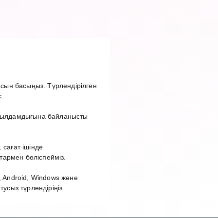
сын басыңыз. Түрлендірілген
.
т жылдамдығына байланысты
 сағат ішінде
тармен бөліспейміз.
 Android, Windows және
сыз түрлендіріңіз.