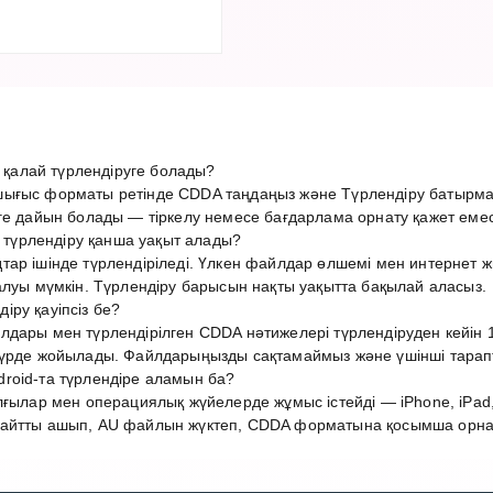
алай түрлендіруге болады?
ығыс форматы ретінде CDDA таңдаңыз және Түрлендіру батырма
ге дайын болады — тіркелу немесе бағдарлама орнату қажет емес
үрлендіру қанша уақыт алады?
тар ішінде түрлендіріледі. Үлкен файлдар өлшемі мен интерне
алуы мүмкін. Түрлендіру барысын нақты уақытта бақылай аласыз.
ру қауіпсіз бе?
дары мен түрлендірілген CDDA нәтижелері түрлендіруден кейін 1
түрде жойылады. Файлдарыңызды сақтамаймыз және үшінші тарап
roid-та түрлендіре аламын ба?
лғылар мен операциялық жүйелерде жұмыс істейді — iPhone, iPad,
айтты ашып, AU файлын жүктеп, CDDA форматына қосымша орнату