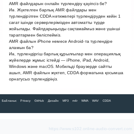
AMR файлдарын онлайн түрлендіру қауіпсіз бе?
Иә. Жүктелген барлық AMR файлдары мен
түрлендірілген CDDA нәтижелері түрлендіруден кейін 1
сағат ішінде серверлерімізден автоматты түрде
жойылады. Файлдарыңызды сақтамаймыз және үшінші
тараптармен бөліспейміз.
AMR файлын iPhone немесе Android-та түрлендіре
аламын ба?
Иә, түрлендіргіш барлық құрылғылар мен операциялық
жүйелерде жұмыс істейді — iPhone, iPad, Android,
Windows және macOS. Мобильді браузерде сайтты
ашып, AMR файлын жүктеп, CDDA форматына қосымша
орнатусыз түрлендіріңіз.
Байланыс
Privacy
GitHub
Дизайн
MP3
m4r
WMA
WAV
CDDA
https://www.s102.online-audio-convert.com