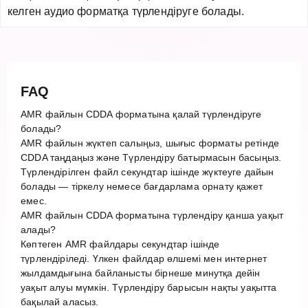
келген аудио форматқа түрлендіруге болады.
FAQ
AMR файлын CDDA форматына қалай түрлендіруге
болады?
AMR файлын жүктеп салыңыз, шығыс форматы ретінде
CDDA таңдаңыз және Түрлендіру батырмасын басыңыз.
Түрлендірілген файл секундтар ішінде жүктеуге дайын
болады — тіркелу немесе бағдарлама орнату қажет
емес.
AMR файлын CDDA форматына түрлендіру қанша уақыт
алады?
Көптеген AMR файлдары секундтар ішінде
түрлендіріледі. Үлкен файлдар өлшемі мен интернет
жылдамдығына байланысты бірнеше минутқа дейін
уақыт алуы мүмкін. Түрлендіру барысын нақты уақытта
бақылай аласыз.