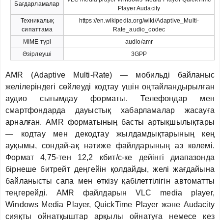
Бағдарламалар
Player Audacity
Техникалық
https://en.wikipedia.org/wiki/Adaptive_Multi-
сипаттама
Rate_audio_codec
MIME түрі
audio/amr
Әзірлеуші
3GPP
AMR (Adaptive Multi-Rate) — мобильді байланыс
желілеріндегі сөйлеуді кодтау үшін оңтайландырылған
аудио сығымдау форматы. Телефондар мен
смартфондарда дауыстық хабарламалар жасауға
арналған. AMR форматының басты артықшылықтары
— кодтау мен декодтау жылдамдықтарының кең
ауқымы, сондай-ақ нәтиже файлдарының аз көлемі.
Формат 4,75-тен 12,2 кбит/с-ке дейінгі диапазонда
бірнеше битрейт деңгейін қолдайды, желі жағдайына
байланысты сапа мен өткізу қабілеттілігін автоматты
теңгерейді. AMR файлдарын VLC media player,
Windows Media Player, QuickTime Player және Audacity
сияқты ойнатқыштар арқылы ойнатуға немесе кез