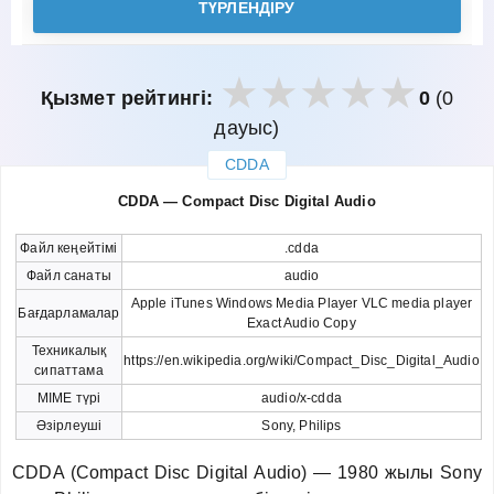
ТҮРЛЕНДІРУ
Қызмет рейтингі:
0
(0
дауыс)
CDDA
закрыть
CDDA — Compact Disc Digital Audio
Файл кеңейтімі
.cdda
Файл санаты
audio
Apple iTunes Windows Media Player VLC media player
Бағдарламалар
Exact Audio Copy
Техникалық
https://en.wikipedia.org/wiki/Compact_Disc_Digital_Audio
сипаттама
MIME түрі
audio/x-cdda
Әзірлеуші
Sony, Philips
CDDA (Compact Disc Digital Audio) — 1980 жылы Sony