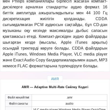
мен Philips компаниялары бірлесіп жасаған компакт-
дискілерге арналған стандартты аудио формат. 16
биттік амплитуда ажыратымдылығы мен 44 100 Гц
дискретизация жиілігін қолданады. CDDA
сығымдалмаған PCM аудиосын сақтайды, бұл CD-дан
музыканы оқу кезінде максималды дыбыс сапасын
қамтамасыз етеді. Компакт-дискіден аудио файлдарды
шығарған кезде (мысалы, Apple iTunes арқылы)
осындай тректерді көруге болады. CDDA файлдарын
Apple iTunes, Windows Media Player, VLC media player
және Exact Audio Copy бағдарламаларымен ашып, MP3
немесе FLAC форматтарына түрлендіруге болады.
AMR
AMR — Adaptive Multi-Rate Сөйлеу Кодегі
Файл кеңейтімі
.amr
Файл санаты
audio
VLC media player Windows Media Player QuickTime