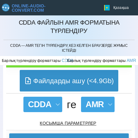
ONLINE-AUDIO-
Қазақша
CONVERT.COM
CDDA ФАЙЛЫН AMR ФОРМАТЫНА
ТҮРЛЕНДІРУ
БОЛДЫРМАУ
CDDA — AMR ТЕГІН ТҮРЛЕНДІРУ, КЕЗ КЕЛГЕН БРАУЗЕРДЕ ЖҰМЫС
ІСТЕЙДІ
CDDA
AMR
Барлық түрлендіру форматтары
Барлық түрлендіру форматтары
Файлдарды ашу (<4.9Gb)
ге
CDDA
AMR
ҚОСЫМША ПАРАМЕТРЛЕР