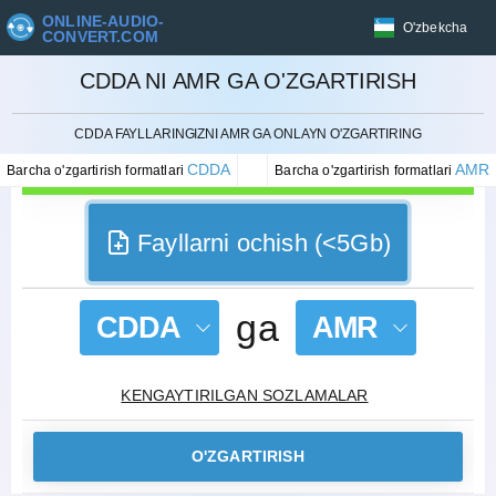
ONLINE-AUDIO-
O'zbekcha
CONVERT.COM
CDDA NI AMR GA O'ZGARTIRISH
BEKOR QILISH
CDDA FAYLLARINGIZNI AMR GA ONLAYN O'ZGARTIRING
CDDA
AMR
Barcha o'zgartirish formatlari
Barcha o'zgartirish formatlari
Fayllarni ochish (<5Gb)
ga
CDDA
AMR
KENGAYTIRILGAN SOZLAMALAR
O'ZGARTIRISH