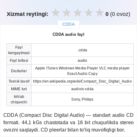
Xizmat reytingi:
0
(0 ovoz)
CDDA
закрыть
CDDA audio fayl
Fayl
.cdda
kengaytmasi
Fayl toifasi
audio
Apple iTunes Windows Media Player VLC media player
Dasturlar
Exact Audio Copy
Texnik tavsif
https://en.wikipedia.org/wiki/Compact_Disc_Digital_Audio
MIME turi
audio/x-cdda
Ishlab
Sony, Philips
chiquvchi
CDDA (Compact Disc Digital Audio) — standart audio CD
formati. 44,1 kGs chastotada va 16 bit chuqurlikda stereo
ovozni saqlaydi. CD pleerlar bilan to'liq muvofiqligi bor.