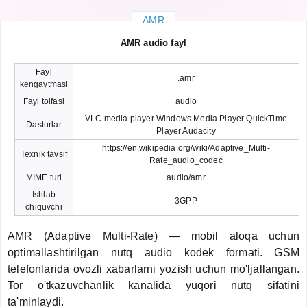
AMR
AMR audio fayl
Fayl
.amr
kengaytmasi
Fayl toifasi
audio
VLC media player Windows Media Player QuickTime
Dasturlar
Player Audacity
https://en.wikipedia.org/wiki/Adaptive_Multi-
Texnik tavsif
Rate_audio_codec
MIME turi
audio/amr
Ishlab
3GPP
chiquvchi
AMR (Adaptive Multi-Rate) — mobil aloqa uchun
optimallashtirilgan nutq audio kodek formati. GSM
telefonlarida ovozli xabarlarni yozish uchun mo'ljallangan.
Tor o'tkazuvchanlik kanalida yuqori nutq sifatini
ta'minlaydi.