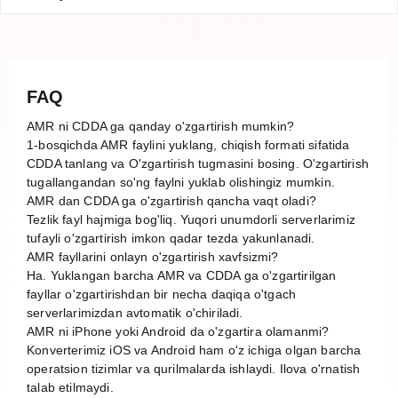
FAQ
AMR ni CDDA ga qanday o'zgartirish mumkin?
1-bosqichda AMR faylini yuklang, chiqish formati sifatida
CDDA tanlang va O'zgartirish tugmasini bosing. O'zgartirish
tugallangandan so'ng faylni yuklab olishingiz mumkin.
AMR dan CDDA ga o'zgartirish qancha vaqt oladi?
Tezlik fayl hajmiga bog'liq. Yuqori unumdorli serverlarimiz
tufayli o'zgartirish imkon qadar tezda yakunlanadi.
AMR fayllarini onlayn o'zgartirish xavfsizmi?
Ha. Yuklangan barcha AMR va CDDA ga o'zgartirilgan
fayllar o'zgartirishdan bir necha daqiqa o'tgach
serverlarimizdan avtomatik o'chiriladi.
AMR ni iPhone yoki Android da o'zgartira olamanmi?
Konverterimiz iOS va Android ham o'z ichiga olgan barcha
operatsion tizimlar va qurilmalarda ishlaydi. Ilova o'rnatish
talab etilmaydi.