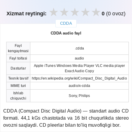
Xizmat reytingi:
0
(0 ovoz)
CDDA
закрыть
CDDA audio fayl
Fayl
.cdda
kengaytmasi
Fayl toifasi
audio
Apple iTunes Windows Media Player VLC media player
Dasturlar
Exact Audio Copy
Texnik tavsif
https://en.wikipedia.org/wiki/Compact_Disc_Digital_Audio
MIME turi
audio/x-cdda
Ishlab
Sony, Philips
chiquvchi
CDDA (Compact Disc Digital Audio) — standart audio CD
formati. 44,1 kGs chastotada va 16 bit chuqurlikda stereo
ovozni saqlaydi. CD pleerlar bilan to'liq muvofiqligi bor.