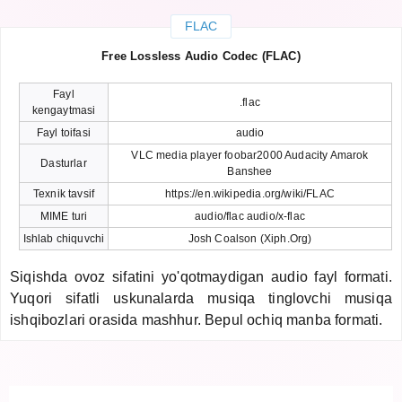
FLAC
Free Lossless Audio Codec (FLAC)
Fayl
.flac
kengaytmasi
Fayl toifasi
audio
VLC media player foobar2000 Audacity Amarok
Dasturlar
Banshee
Texnik tavsif
https://en.wikipedia.org/wiki/FLAC
MIME turi
audio/flac audio/x-flac
Ishlab chiquvchi
Josh Coalson (Xiph.Org)
Siqishda ovoz sifatini yo'qotmaydigan audio fayl formati.
Yuqori sifatli uskunalarda musiqa tinglovchi musiqa
ishqibozlari orasida mashhur. Bepul ochiq manba formati.