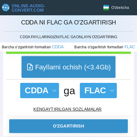
ONLINE-AUDIO-
O'zbekcha
CONVERT.COM
CDDA NI FLAC GA O'ZGARTIRISH
BEKOR QILISH
CDDA FAYLLARINGIZNI FLAC GA ONLAYN O'ZGARTIRING
CDDA
FLAC
Barcha o'zgartirish formatlari
Barcha o'zgartirish formatlari
Fayllarni ochish (<3.4Gb)
ga
CDDA
FLAC
KENGAYTIRILGAN SOZLAMALAR
O'ZGARTIRISH