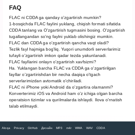
FAQ
FLAC ni CDDA ga qanday o'zgartirish mumkin?
1-bosqichda FLAC faylini yuklang, chiqish formati sifatida
CDDA tanlang va O'zgartirish tugmasini bosing. O'zgartirish
tugallangandan so'ng faylni yuklab olishingiz mumkin.
FLAC dan CDDA ga o'zgartirish qancha vaqt oladi?
Tezlik fayl hajmiga bog'liq. Yuqori unumdorli serverlarimiz
tufayli o'zgartirish imkon qadar tezda yakunlanadi.
FLAC fayllarini onlayn o'zgartirish xavfsizmi?
Ha. Yuklangan barcha FLAC va CDDA ga o'zgartirilgan
fayllar o'zgartirishdan bir necha daqiqa o'tgach
serverlarimizdan avtomatik o'chiriladi.
FLAC ni iPhone yoki Android da o'zgartira olamanmi?
Konverterimiz iOS va Android ham o'z ichiga olgan barcha
operatsion tizimlar va qurilmalarda ishlaydi. Ilova o'rnatish
talab etilmaydi.
Aloqa
Privacy
GitHub
Дизайн
MP3
m4r
WMA
WAV
CDDA