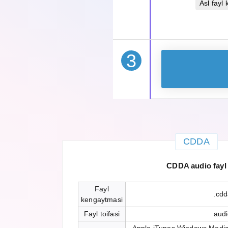
Asl fayl 
3
CDDA
CDDA audio fayl
Fayl
.cd
kengaytmasi
Fayl toifasi
aud