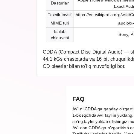
Apple iTunes Windows Media
Dasturlar
Exact Aud
Texnik tavsif
https://en.wikipedia.org/wiki
MIME turi
audio/x
Ishlab
Sony, Ph
chiquvchi
CDDA (Compact Disc Digital Audio) — st
44,1 kGs chastotada va 16 bit chuqurlikd
CD pleerlar bilan to'liq muvofiqligi bor.
FAQ
AVI ni CDDA ga qanday o'zgart
1-bosqichda AVI faylini yuklang,
so'ng faylni yuklab olishingiz m
AVI dan CDDA ga o'zgartirish q