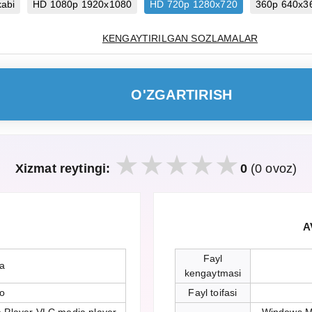
kabi
HD 1080p 1920x1080
HD 720p 1280x720
360p 640x3
KENGAYTIRILGAN SOZLAMALAR
O'ZGARTIRISH
Xizmat reytingi:
0
(0 ovoz)
A
Fayl
da
kengaytmasi
io
Fayl toifasi