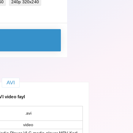
60
240p 320x240
AVI
VI video fayl
.avi
video