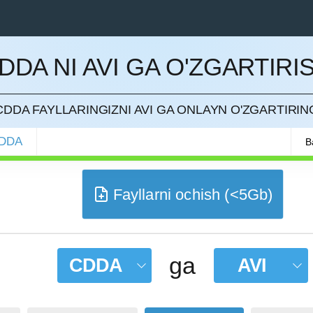
DDA NI AVI GA O'ZGARTIRI
QILISH
CDDA FAYLLARINGIZNI AVI GA ONLAYN O'ZGARTIRIN
DDA
B
Fayllarni ochish (<5Gb)
ga
CDDA
AVI