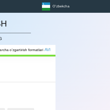
O'zbekcha
SH
G
AVI
archa o'zgartirish formatlari