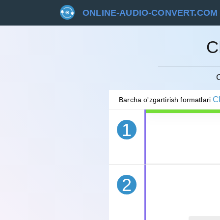
ONLINE-AUDIO-CONVERT.COM
C
BEKOR 
C
Barcha o'zgartirish formatlari
1
2