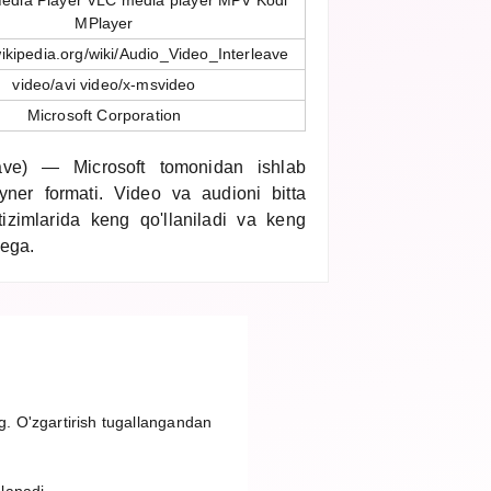
edia Player VLC media player MPV Kodi
MPlayer
wikipedia.org/wiki/Audio_Video_Interleave
video/avi video/x-msvideo
Microsoft Corporation
ave) — Microsoft tomonidan ishlab
yner formati. Video va audioni bitta
izimlarida keng qo'llaniladi va keng
 ega.
ng. O'zgartirish tugallangandan