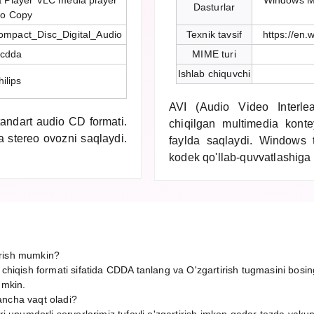
 Player VLC media player
Windows M
Dasturlar
io Copy
/Compact_Disc_Digital_Audio
Texnik tavsif
https://en.
-cdda
MIME turi
Ishlab chiquvchi
ilips
AVI (Audio Video Interle
andart audio CD formati.
chiqilgan multimedia konte
a stereo ovozni saqlaydi.
faylda saqlaydi. Windows t
kodek qo'llab-quvvatlashiga
irish mumkin?
 chiqish formati sifatida CDDA tanlang va O'zgartirish tugmasini bosi
umkin.
ancha vaqt oladi?