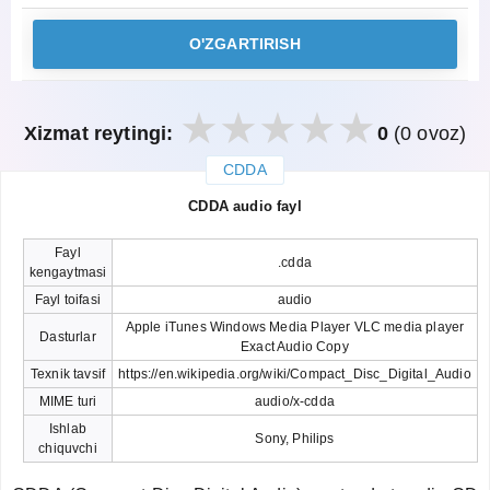
O'ZGARTIRISH
Xizmat reytingi:
0
(0 ovoz)
CDDA
закрыть
CDDA audio fayl
Fayl
.cdda
kengaytmasi
Fayl toifasi
audio
Apple iTunes Windows Media Player VLC media player
Dasturlar
Exact Audio Copy
Texnik tavsif
https://en.wikipedia.org/wiki/Compact_Disc_Digital_Audio
MIME turi
audio/x-cdda
Ishlab
Sony, Philips
chiquvchi