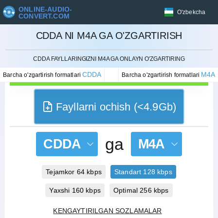
ONLINE-AUDIO-
O'zbekcha
CONVERT.COM
CDDA NI M4A GA O'ZGARTIRISH
BEKOR QILISH
CDDA FAYLLARINGIZNI M4A GA ONLAYN O'ZGARTIRING
CDDA
M4A
Barcha o'zgartirish formatlari
Barcha o'zgartirish formatlari
Fayllarni ochish (<4.9Gb)
ga
CDDA
M4A
Tejamkor 64 kbps
Standart 128 kbps
Yaxshi 160 kbps
Optimal 256 kbps
KENGAYTIRILGAN SOZLAMALAR