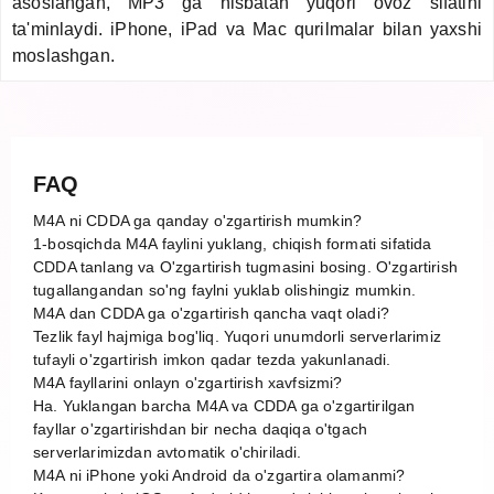
asoslangan, MP3 ga nisbatan yuqori ovoz sifatini
ta'minlaydi. iPhone, iPad va Mac qurilmalar bilan yaxshi
moslashgan.
FAQ
M4A ni CDDA ga qanday o'zgartirish mumkin?
1-bosqichda M4A faylini yuklang, chiqish formati sifatida
CDDA tanlang va O'zgartirish tugmasini bosing. O'zgartirish
tugallangandan so'ng faylni yuklab olishingiz mumkin.
M4A dan CDDA ga o'zgartirish qancha vaqt oladi?
Tezlik fayl hajmiga bog'liq. Yuqori unumdorli serverlarimiz
tufayli o'zgartirish imkon qadar tezda yakunlanadi.
M4A fayllarini onlayn o'zgartirish xavfsizmi?
Ha. Yuklangan barcha M4A va CDDA ga o'zgartirilgan
fayllar o'zgartirishdan bir necha daqiqa o'tgach
serverlarimizdan avtomatik o'chiriladi.
M4A ni iPhone yoki Android da o'zgartira olamanmi?