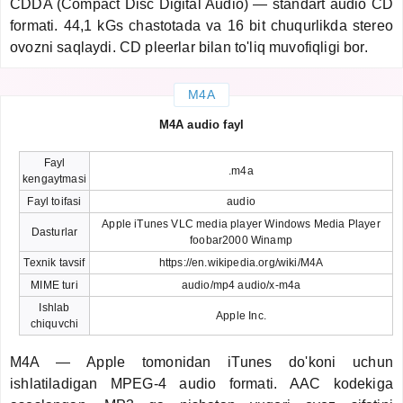
CDDA (Compact Disc Digital Audio) — standart audio CD
formati. 44,1 kGs chastotada va 16 bit chuqurlikda stereo
ovozni saqlaydi. CD pleerlar bilan to'liq muvofiqligi bor.
M4A
M4A audio fayl
Fayl
.m4a
kengaytmasi
Fayl toifasi
audio
Apple iTunes VLC media player Windows Media Player
Dasturlar
foobar2000 Winamp
Texnik tavsif
https://en.wikipedia.org/wiki/M4A
MIME turi
audio/mp4 audio/x-m4a
Ishlab
Apple Inc.
chiquvchi
M4A — Apple tomonidan iTunes do'koni uchun
ishlatiladigan MPEG-4 audio formati. AAC kodekiga