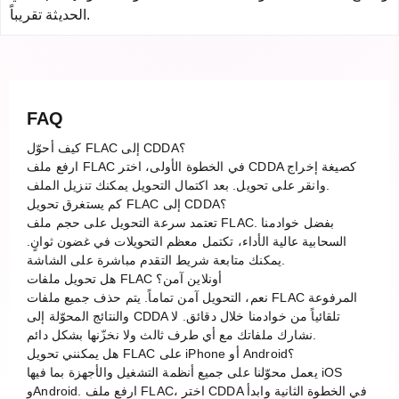
الحديثة تقريباً.
FAQ
كيف أحوّل FLAC إلى CDDA؟
ارفع ملف FLAC في الخطوة الأولى، اختر CDDA كصيغة إخراج
وانقر على تحويل. بعد اكتمال التحويل يمكنك تنزيل الملف.
كم يستغرق تحويل FLAC إلى CDDA؟
تعتمد سرعة التحويل على حجم ملف FLAC. بفضل خوادمنا
السحابية عالية الأداء، تكتمل معظم التحويلات في غضون ثوانٍ.
يمكنك متابعة شريط التقدم مباشرة على الشاشة.
هل تحويل ملفات FLAC أونلاين آمن؟
نعم، التحويل آمن تماماً. يتم حذف جميع ملفات FLAC المرفوعة
والنتائج المحوّلة إلى CDDA تلقائياً من خوادمنا خلال دقائق. لا
نشارك ملفاتك مع أي طرف ثالث ولا نخزّنها بشكل دائم.
هل يمكنني تحويل FLAC على iPhone أو Android؟
يعمل محوّلنا على جميع أنظمة التشغيل والأجهزة بما فيها iOS
وAndroid. ارفع ملف FLAC، اختر CDDA في الخطوة الثانية وابدأ