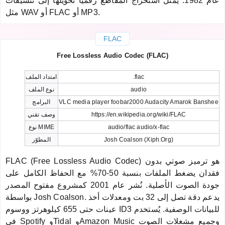
عام 1982. يمثل استخراج المقاطع رقمياً تحويلها إلى تنسيقات
مثل WAV أو FLAC أو MP3.
FLAC
Free Lossless Audio Codec (FLAC)
.flac
امتداد الملف
audio
نوع الملف
VLC media player foobar2000 Audacity Amarok Banshee
البرامج
https://en.wikipedia.org/wiki/FLAC
وصف تقني
audio/flac audio/x-flac
نوع MIME
Josh Coalson (Xiph.Org)
المطوّر
FLAC (Free Lossless Audio Codec) هو ترميز صوتي بدون
فقدان يضغط الملفات بنسبة 50-70% مع الحفاظ الكامل على
جودة الصوت الأصلية. نُشر عام 2001 كمشروع مفتوح المصدر
بواسطة Josh Coalson. يدعم دقة تصل إلى 32 بت ومعدلات أخذ
عينات حتى 655 كيلوهرتز ووسوم ID3 للبيانات الوصفية. يُستخدم
في Spotify وTidal وAmazon Music وجميع مشغلات الصوت