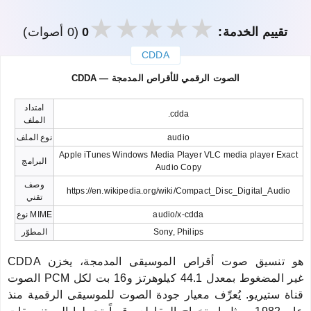
تقييم الخدمة:
0
(0 أصوات)
CDDA
закрыть
CDDA — الصوت الرقمي للأقراص المدمجة
امتداد
.cdda
الملف
audio
نوع الملف
Apple iTunes Windows Media Player VLC media player Exact
البرامج
Audio Copy
وصف
https://en.wikipedia.org/wiki/Compact_Disc_Digital_Audio
تقني
audio/x-cdda
نوع MIME
Sony, Philips
المطوّر
CDDA هو تنسيق صوت أقراص الموسيقى المدمجة، يخزن
الصوت PCM غير المضغوط بمعدل 44.1 كيلوهرتز و16 بت لكل
قناة ستيريو. يُعرِّف معيار جودة الصوت للموسيقى الرقمية منذ