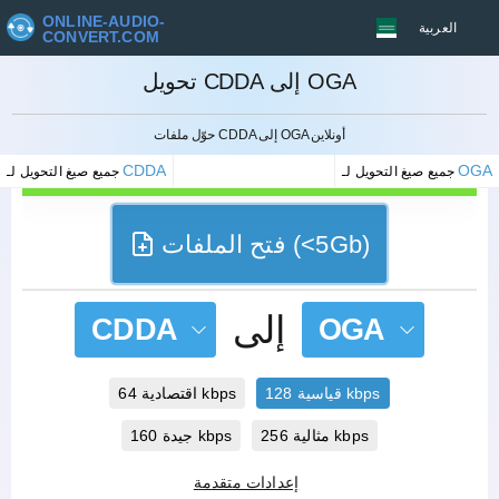
ONLINE-AUDIO-
العربية
CONVERT.COM
تحويل CDDA إلى OGA
إلغاء
حوّل ملفات CDDA إلى OGA أونلاين
CDDA
OGA
جميع صيغ التحويل لـ
جميع صيغ التحويل لـ
فتح الملفات (<5Gb)
إلى
CDDA
OGA
قياسية 128 kbps
اقتصادية 64 kbps
مثالية 256 kbps
جيدة 160 kbps
إعدادات متقدمة