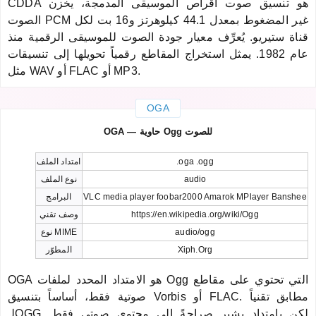
CDDA هو تنسيق صوت أقراص الموسيقى المدمجة، يخزن
الصوت PCM غير المضغوط بمعدل 44.1 كيلوهرتز و16 بت لكل
قناة ستيريو. يُعرِّف معيار جودة الصوت للموسيقى الرقمية منذ
عام 1982. يمثل استخراج المقاطع رقمياً تحويلها إلى تنسيقات
مثل WAV أو FLAC أو MP3.
OGA
OGA — حاوية Ogg للصوت
.oga .ogg
امتداد الملف
audio
نوع الملف
VLC media player foobar2000 Amarok MPlayer Banshee
البرامج
https://en.wikipedia.org/wiki/Ogg
وصف تقني
audio/ogg
نوع MIME
Xiph.Org
المطوّر
OGA هو الامتداد المحدد لملفات Ogg التي تحتوي على مقاطع
صوتية فقط، أساساً بتنسيق Vorbis أو FLAC. مطابق تقنياً
لـOGG لكن بامتداد يشير صراحةً إلى محتوى صوتي فقط.