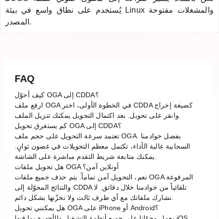
يُستخدم على نطاق واسع في بيئة Linux والمشغلات مفتوحة
المصدر.
FAQ
كيف أحوّل OGA إلى CDDA؟
ارفع ملف OGA في الخطوة الأولى، اختر CDDA كصيغة إخراج
وانقر على تحويل. بعد اكتمال التحويل يمكنك تنزيل الملف.
كم يستغرق تحويل OGA إلى CDDA؟
تعتمد سرعة التحويل على حجم ملف OGA. بفضل خوادمنا
السحابية عالية الأداء، تكتمل معظم التحويلات في غضون ثوانٍ.
يمكنك متابعة شريط التقدم مباشرة على الشاشة.
هل تحويل ملفات OGA أونلاين آمن؟
نعم، التحويل آمن تماماً. يتم حذف جميع ملفات OGA المرفوعة
والنتائج المحوّلة إلى CDDA تلقائياً من خوادمنا خلال دقائق. لا
نشارك ملفاتك مع أي طرف ثالث ولا نخزّنها بشكل دائم.
هل يمكنني تحويل OGA على iPhone أو Android؟
يعمل محوّلنا على جميع أنظمة التشغيل والأجهزة بما فيها iOS