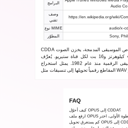
Apple iTunes Windows Media Play
البرامج
Audio Co
وصف
https://en.wikipedia.org/wiki/C
تقني
audio/x-c
نوع MIME
Sony, Phil
المطوّر
CDDA هو تنسيق صوت أقراص الموسيقى المدمجة، يخزن الصوت PCM
غير المضغوط بمعدل 44.1 كيلوهرتز و16 بت لكل قناة ستيريو. يُعرِّف
معيار جودة الصوت للموسيقى الرقمية منذ عام 1982. يمثل استخراج
FAQ
كيف أحوّل OPUS إلى CDDA؟