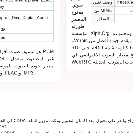
er VLC media player Exact
https://
وصف تقني
صوتي
py
a
نوع MIME
مفتوح
ompact_Disc_Digital_Audio
المطوّر
المصدر
طورته
dda
مؤسسة Xiph.Org ومجموعة IETF. يجمع بين قدرات Speex للكلام
ips
وVorbis للموسيقى، ويقدم جودة أفضل من MP3 وAAC وOgg Vorbis عند
نفس معدلات البت. يدعم معدلات بت من 6 كيلوبت/ثانية للكلام حتى 510
بح معيار الصوت الافتراضي في
المقاطع رقمياً تحويلها إلى تنسيقات مثل WAV أو FLAC أو MP3.
كم يستغرق تحويل OPUS إلى CDDA؟