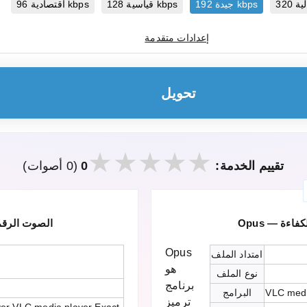
جيدة 192 kbps
قياسية 128 kbps
اقتصادية 96 kbps
إعدادات متقدمة
تحويل
تقييم الخدمة:
0
(0 أصوات)
لكفاءة
CDDA — الصوت 
Opus
امتداد الملف
هو
نوع الملف
برنامج
VLC medi
البرامج
ترميز