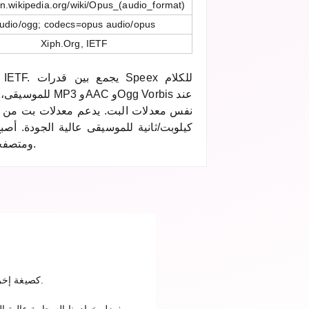
en.wikipedia.org/wiki/Opus_(audio_format)
udio/ogg; codecs=opus audio/opus
Xiph.Org, IETF
كيلوبت/ثانية للموسيقى عالية الجودة. أص
WebRTC ومتصفحات الإنترنت الحديثة.
ارفع ملف OPUS في الخطوة الأولى، اختر CDDA كصيغة إخراج وانقر على تحويل. بعد اكتمال التحويل يمكنك تنزيل الملف.