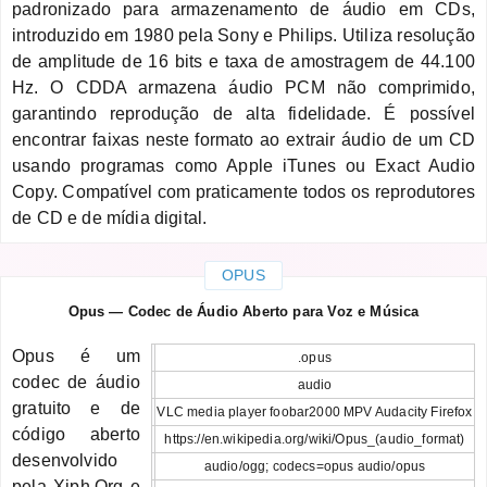
padronizado para armazenamento de áudio em CDs,
introduzido em 1980 pela Sony e Philips. Utiliza resolução
de amplitude de 16 bits e taxa de amostragem de 44.100
Hz. O CDDA armazena áudio PCM não comprimido,
garantindo reprodução de alta fidelidade. É possível
encontrar faixas neste formato ao extrair áudio de um CD
usando programas como Apple iTunes ou Exact Audio
Copy. Compatível com praticamente todos os reprodutores
de CD e de mídia digital.
OPUS
Opus — Codec de Áudio Aberto para Voz e Música
Opus é um
.opus
codec de áudio
audio
gratuito e de
VLC media player foobar2000 MPV Audacity Firefox
código aberto
https://en.wikipedia.org/wiki/Opus_(audio_format)
desenvolvido
audio/ogg; codecs=opus audio/opus
pela Xiph.Org e