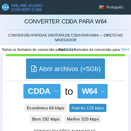
ONLINE-AUDIO-
Português
CONVERT.COM
CONVERTER CDDA PARA W64
CANCELAR
CONVERSÃO RÁPIDA E GRATUITA DE CDDA PARA W64 — DIRETO NO
NAVEGADOR
CDDA
W64
Todos os formatos de conversão para
Todos os formatos de conversão para
Abrir archivos (<5Gb)
to
CDDA
W64
Econômico 64 kbps
Padrão 128 kbps
Bom 192 kbps
Melhor 320 kbps