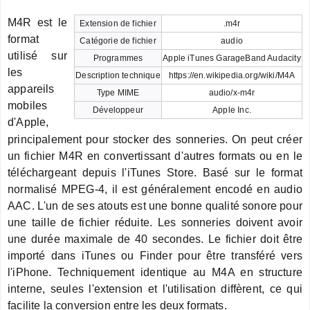
M4R est le
Extension de fichier
.m4r
format
Catégorie de fichier
audio
utilisé sur
Programmes
Apple iTunes GarageBand Audacity
les
Description technique
https://en.wikipedia.org/wiki/M4A
appareils
Type MIME
audio/x-m4r
mobiles
Développeur
Apple Inc.
d'Apple,
principalement pour stocker des sonneries. On peut créer
un fichier M4R en convertissant d'autres formats ou en le
téléchargeant depuis l'iTunes Store. Basé sur le format
normalisé MPEG-4, il est généralement encodé en audio
AAC. L'un de ses atouts est une bonne qualité sonore pour
une taille de fichier réduite. Les sonneries doivent avoir
une durée maximale de 40 secondes. Le fichier doit être
importé dans iTunes ou Finder pour être transféré vers
l'iPhone. Techniquement identique au M4A en structure
interne, seules l'extension et l'utilisation diffèrent, ce qui
facilite la conversion entre les deux formats.