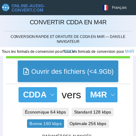
ONLINE-AUDIO-
Français
CONVERT.COM
CONVERTIR CDDA EN M4R
ANNULER
CONVERSION RAPIDE ET GRATUITE DE CDDA EN M4R — DANS LE
NAVIGATEUR
CDDA
M4R
Tous les formats de conversion pour
Tous les formats de conversion pour
Ouvrir des fichiers (<4.9Gb)
vers
CDDA
M4R
Économique 64 kbps
Standard 128 kbps
Bonne 160 kbps
Optimale 256 kbps