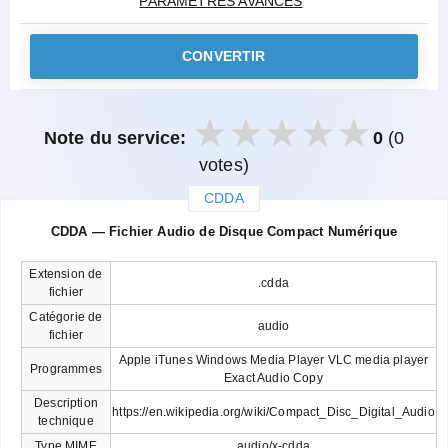
PARAMÈTRES AVANCÉS
CONVERTIR
Note du service:
0
(0
votes)
CDDA
закрыть
CDDA — Fichier Audio de Disque Compact Numérique
Extension de
.cdda
fichier
Catégorie de
audio
fichier
Apple iTunes Windows Media Player VLC media player
Programmes
Exact Audio Copy
Description
https://en.wikipedia.org/wiki/Compact_Disc_Digital_Audio
technique
Type MIME
audio/x-cdda