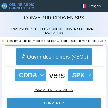
ONLINE-AUDIO-
Français
CONVERT.COM
CONVERTIR CDDA EN SPX
ANNULER
CONVERSION RAPIDE ET GRATUITE DE CDDA EN SPX — DANS LE
NAVIGATEUR
CDDA
SPX
Tous les formats de conversion pour
Tous les formats de conversion pour
Ouvrir des fichiers (<5Gb)
vers
CDDA
SPX
PARAMÈTRES AVANCÉS
CONVERTIR