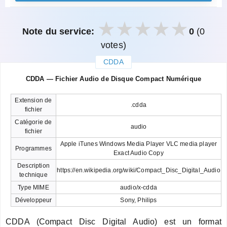
Note du service:
0
(0
votes)
CDDA
закрыть
CDDA — Fichier Audio de Disque Compact Numérique
Extension de
.cdda
fichier
Catégorie de
audio
fichier
Apple iTunes Windows Media Player VLC media player
Programmes
Exact Audio Copy
Description
https://en.wikipedia.org/wiki/Compact_Disc_Digital_Audio
technique
Type MIME
audio/x-cdda
Développeur
Sony, Philips
CDDA (Compact Disc Digital Audio) est un format