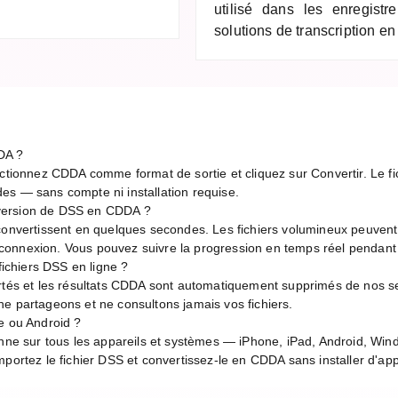
utilisé dans les enregistr
solutions de transcription en
DA ?
ectionnez CDDA comme format de sortie et cliquez sur Convertir. Le fic
es — sans compte ni installation requise.
version de DSS en CDDA ?
 convertissent en quelques secondes. Les fichiers volumineux peuven
de connexion. Vous pouvez suivre la progression en temps réel pendant
 fichiers DSS en ligne ?
rtés et les résultats CDDA sont automatiquement supprimés de nos se
e partageons et ne consultons jamais vos fichiers.
e ou Android ?
onne sur tous les appareils et systèmes — iPhone, iPad, Android, Wi
portez le fichier DSS et convertissez-le en CDDA sans installer d'app