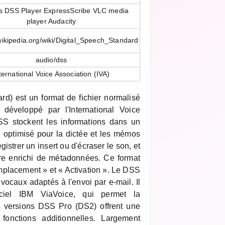
 DSS Player ExpressScribe VLC media
player Audacity
.wikipedia.org/wiki/Digital_Speech_Standard
audio/dss
ternational Voice Association (IVA)
d) est un format de fichier normalisé
 développé par l'International Voice
DSS stockent les informations dans un
 optimisé pour la dictée et les mémos
gistrer un insert ou d'écraser le son, et
tre enrichi de métadonnées. Ce format
placement » et « Activation ». Le DSS
 vocaux adaptés à l'envoi par e-mail. Il
iciel IBM ViaVoice, qui permet la
s versions DSS Pro (DS2) offrent une
 fonctions additionnelles. Largement