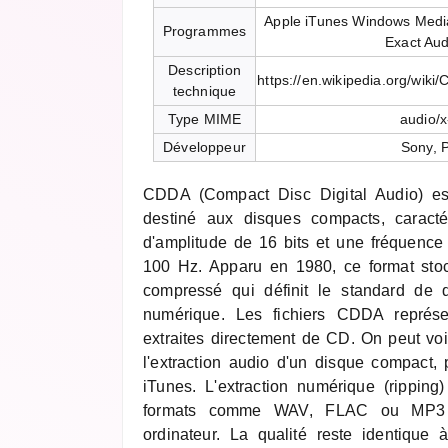
Apple iTunes Windows Medi
Programmes
Exact Au
Description
https://en.wikipedia.org/wik
technique
Type MIME
audio/
Développeur
Sony, P
CDDA (Compact Disc Digital Audio) est
destiné aux disques compacts, caracté
d'amplitude de 16 bits et une fréquence
100 Hz. Apparu en 1980, ce format sto
compressé qui définit le standard de 
numérique. Les fichiers CDDA représe
extraites directement de CD. On peut voir
l'extraction audio d'un disque compact
iTunes. L'extraction numérique (ripping)
formats comme WAV, FLAC ou MP3 p
ordinateur. La qualité reste identique à