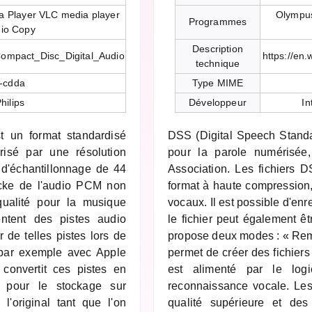
a Player VLC media player
Olympus
Programmes
dio Copy
Description
i/Compact_Disc_Digital_Audio
https://en
technique
x-cdda
Type MIME
hilips
Développeur
In
 un format standardisé
DSS (Digital Speech Standar
risé par une résolution
pour la parole numérisée,
 d'échantillonnage de 44
Association. Les fichiers 
cke de l'audio PCM non
format à haute compression,
qualité pour la musique
vocaux. Il est possible d'enre
ntent des pistes audio
le fichier peut également ê
 de telles pistes lors de
propose deux modes : « Rem
, par exemple avec Apple
permet de créer des fichiers
 convertit ces pistes en
est alimenté par le log
our le stockage sur
reconnaissance vocale. Le
 l'original tant que l'on
qualité supérieure et des