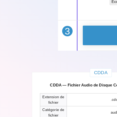
Éc
3
CDDA
CDDA — Fichier Audio de Disque 
Extension de
.cd
fichier
Catégorie de
aud
fichier