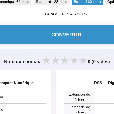
onomique 64 kbps
Standard 128 kbps
Bonne 160 kbps
Opt
PARAMÈTRES AVANCÉS
CONVERTIR
Note du service:
0
(0 votes)
Compact Numérique
DSS — Dig
Extension de
da
fichier
Catégorie de
io
fichier