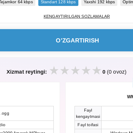
Tejamkor 64 kbps
Standart 128 kbps
Yaxshi 192 kbps
Opti
KENGAYTIRILGAN SOZLAMALAR
O'ZGARTIRISH
Xizmat reytingi:
0
(0 ovoz)
WM
Fayl
 .ogg
kengaytmasi
dio
Fayl toifasi