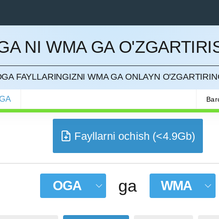
GA NI WMA GA O'ZGARTIRI
QILISH
GA FAYLLARINGIZNI WMA GA ONLAYN O'ZGARTIRI
GA
Barc
Fayllarni ochish (<4.9Gb)
ga
OGA
WMA