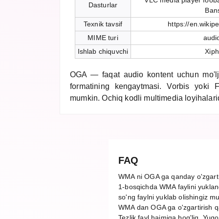
VLC media player foob
Dasturlar
Ban
Texnik tavsif
https://en.wikip
MIME turi
audi
Ishlab chiquvchi
Xiph
OGA — faqat audio kontent uchun mo'lj
formatining kengaytmasi. Vorbis yoki F
mumkin. Ochiq kodli multimedia loyihalarid
FAQ
WMA ni OGA ga qanday o'zgart
1-bosqichda WMA faylini yuklang
so'ng faylni yuklab olishingiz m
WMA dan OGA ga o'zgartirish q
Tezlik fayl hajmiga bog'liq. Yuq