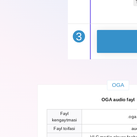
3
OGA
OGA audio fayl
Fayl
.oga
kengaytmasi
Fayl toifasi
au