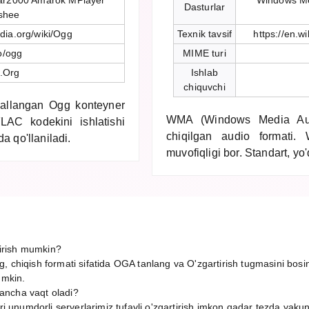
ar2000 Amarok MPlayer
Windows Me
Dasturlar
shee
edia.org/wiki/Ogg
Texnik tavsif
https://en.
o/ogg
MIME turi
.Org
Ishlab
chiquvchi
allangan Ogg konteyner
WMA (Windows Media Audi
LAC kodekini ishlatishi
chiqilgan audio formati.
a qo'llaniladi.
muvofiqligi bor. Standart, yo
irish mumkin?
, chiqish formati sifatida OGA tanlang va O'zgartirish tugmasini bosi
umkin.
ancha vaqt oladi?
ori unumdorli serverlarimiz tufayli o'zgartirish imkon qadar tezda yaku