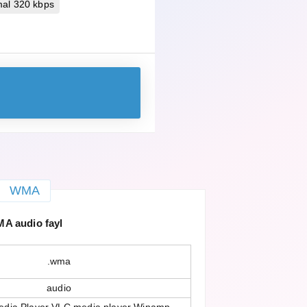
mal 320 kbps
WMA
A audio fayl
.wma
audio