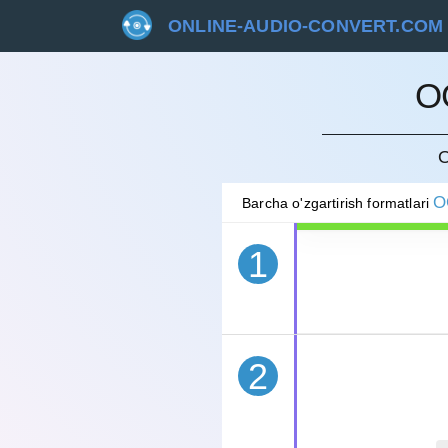
ONLINE-AUDIO-CONVERT.COM
O
BEKOR 
O
O
Barcha o'zgartirish formatlari
1
2