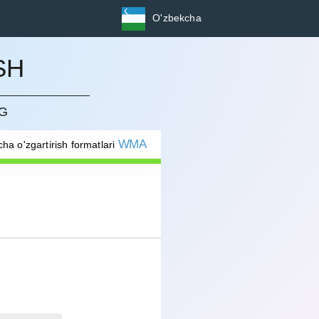
O'zbekcha
SH
NG
WMA
ha o'zgartirish formatlari