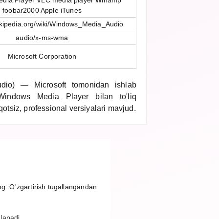
dia Player VLC media player Winamp
foobar2000 Apple iTunes
wikipedia.org/wiki/Windows_Media_Audio
audio/x-ms-wma
Microsoft Corporation
o) — Microsoft tomonidan ishlab
 Windows Media Player bilan to'liq
'qotsiz, professional versiyalari mavjud.
ng. O'zgartirish tugallangandan
nlanadi.