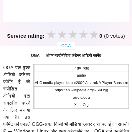
Service rating:
0
(0 votes)
OGA
закрыть
OGA — ओपन मल्टीमीडिया कंटेनर ऑडियो फ़ॉर्मेट
OGA एक मुक्त
.oga .ogg
ऑडियो कंटेनर
audio
फ़ॉर्मेट है जो
VLC media player foobar2000 Amarok MPlayer Banshee
संपीड़ित
https://en.wikipedia.org/wiki/Ogg
ऑडियो डेटा
audio/ogg
संग्रहीत करने
Xiph.Org
के लिए बनाया
गया है। इस
फ़ॉर्मेट की फ़ाइलें OGG-संगत किसी भी मीडिया प्लेयर द्वारा चलाई जा सकती
हैं — Windows, Linux और अन्य प्लेटफ़ॉर्म पर। OGA कई एन्कोडिंग