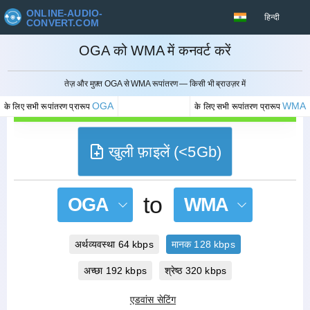
ONLINE-AUDIO-
हिन्दी
CONVERT.COM
OGA को WMA में कनवर्ट करें
रद्द करना
तेज़ और मुफ़्त OGA से WMA रूपांतरण — किसी भी ब्राउज़र में
OGA
WMA
के लिए सभी रूपांतरण प्रारूप
के लिए सभी रूपांतरण प्रारूप
खुली फ़ाइलें (<5Gb)
to
OGA
WMA
अर्थव्यवस्था 64 kbps
मानक 128 kbps
अच्छा 192 kbps
श्रेष्ठ 320 kbps
एडवांस सेटिंग