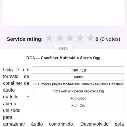
Service rating:
0
(0 votes)
OGA
закрыть
OGA — Contêiner Multimídia Aberto Ogg
OGA é um
.oga .ogg
formato de
audio
contêiner de
VLC media player foobar2000 Amarok MPlayer Banshee
áudio
https://en.wikipedia.org/wiki/Ogg
gratuito e
audio/ogg
aberto
Xiph.Org
utilizado
para
armazenar áudio comprimido. Desenvolvido pela