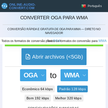
ONLINE-AUDIO-
Português
CONVERT.COM
CONVERTER OGA PARA WMA
CANCELAR
CONVERSÃO RÁPIDA E GRATUITA DE OGA PARA WMA — DIRETO NO
NAVEGADOR
OGA
WMA
Todos os formatos de conversão para
Todos os formatos de conversão para
Abrir archivos (<5Gb)
to
OGA
WMA
Econômico 64 kbps
Padrão 128 kbps
Bom 192 kbps
Melhor 320 kbps