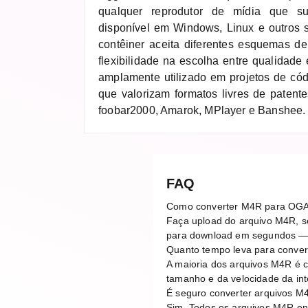
qualquer reprodutor de mídia que s
disponível em Windows, Linux e outros 
contêiner aceita diferentes esquemas de
flexibilidade na escolha entre qualidade
amplamente utilizado em projetos de cód
que valorizam formatos livres de paten
foobar2000, Amarok, MPlayer e Banshee.
FAQ
Como converter M4R para OG
Faça upload do arquivo M4R, se
para download em segundos — 
Quanto tempo leva para conve
A maioria dos arquivos M4R é 
tamanho e da velocidade da in
É seguro converter arquivos M
Sim. Todos os arquivos M4R en