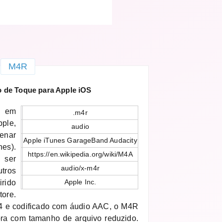
M4R
de Toque para Apple iOS
o em
.m4r
ple,
audio
enar
Apple iTunes GarageBand Audacity
nes).
https://en.wikipedia.org/wiki/M4A
 ser
audio/x-m4r
tros
Apple Inc.
irido
ore.
 e codificado com áudio AAC, o M4R
ora com tamanho de arquivo reduzido.