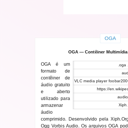
OGA
OGA — Contêiner Multimídia
OGA é um
.oga 
formato de
aud
contêiner de
VLC media player foobar20
áudio gratuito
https://en.wikipe
e aberto
audio
utilizado para
Xiph
armazenar
áudio
comprimido. Desenvolvido pela Xiph.Or
Ogg Vorbis Audio. Os arquivos OGA pod