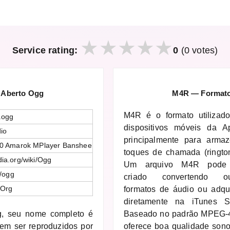
Service rating:
0
(0 votes)
 Aberto Ogg
M4R — Formato 
M4R é o formato utilizad
.ogg
dispositivos móveis da Ap
io
principalmente para armaz
00 Amarok MPlayer Banshee
toques de chamada (ringto
dia.org/wiki/Ogg
Um arquivo M4R pode
/ogg
criado convertendo ou
.Org
formatos de áudio ou adqu
diretamente na iTunes St
g, seu nome completo é
Baseado no padrão MPEG-4
em ser reproduzidos por
oferece boa qualidade son