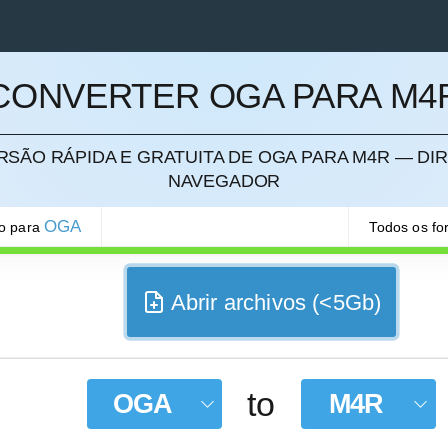
CONVERTER OGA PARA M4
SÃO RÁPIDA E GRATUITA DE OGA PARA M4R — DI
ELAR
NAVEGADOR
OGA
ão para
Todos os f
Abrir archivos (<5Gb)
to
OGA
M4R