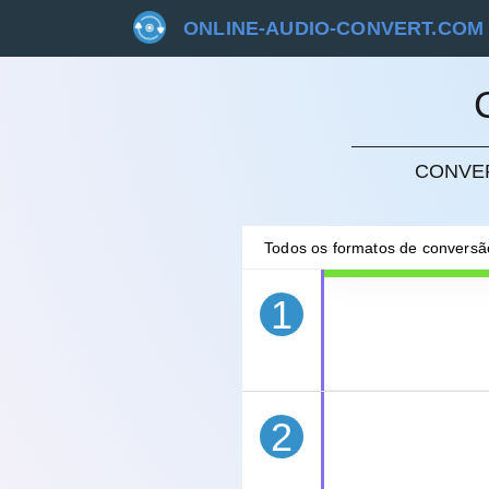
ONLINE-AUDIO-CONVERT.COM
CONVER
CANC
Todos os formatos de convers
1
2