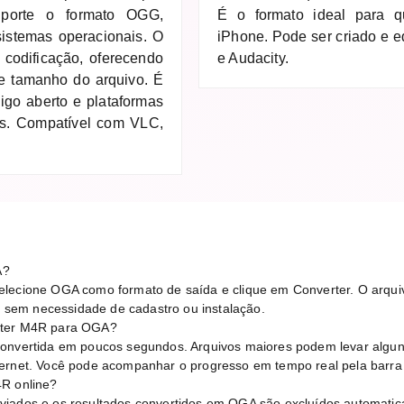
uporte o formato OGG,
É o formato ideal para q
sistemas operacionais. O
iPhone. Pode ser criado e 
 codificação, oferecendo
e Audacity.
 e tamanho do arquivo. É
igo aberto e plataformas
tes. Compatível com VLC,
A?
lecione OGA como formato de saída e clique em Converter. O arquiv
sem necessidade de cadastro ou instalação.
rter M4R para OGA?
convertida em poucos segundos. Arquivos maiores podem levar alg
ternet. Você pode acompanhar o progresso em tempo real pela barra
4R online?
viados e os resultados convertidos em OGA são excluídos automati