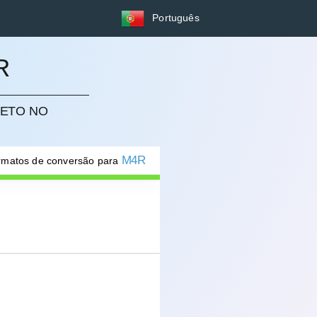
Português
R
RETO NO
M4R
ormatos de conversão para