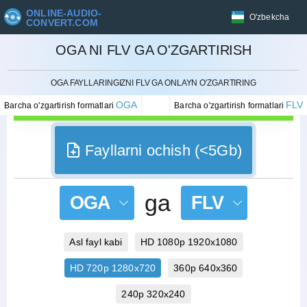
ONLINE-AUDIO-
O'zbekcha
CONVERT.COM
OGA NI FLV GA O'ZGARTIRISH
BEKOR QILISH
OGA FAYLLARINGIZNI FLV GA ONLAYN O'ZGARTIRING
OGA
FLV
Barcha o'zgartirish formatlari
Barcha o'zgartirish formatlari
Fayllarni ochish (<5Gb)
ga
OGA
FLV
Asl fayl kabi
HD 1080p 1920x1080
HD 720p 1280x720
360p 640x360
240p 320x240