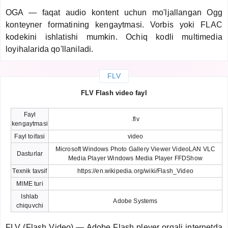
OGA — faqat audio kontent uchun mo'ljallangan Ogg
konteyner formatining kengaytmasi. Vorbis yoki FLAC
kodekini ishlatishi mumkin. Ochiq kodli multimedia
loyihalarida qo'llaniladi.
FLV
FLV Flash video fayl
Fayl
.flv
kengaytmasi
Fayl toifasi
video
Microsoft Windows Photo Gallery Viewer VideoLAN VLC
Dasturlar
Media Player Windows Media Player FFDShow
Texnik tavsif
https://en.wikipedia.org/wiki/Flash_Video
MIME turi
Ishlab
Adobe Systems
chiquvchi
FLV (Flash Video) — Adobe Flash pleyer orqali internetda