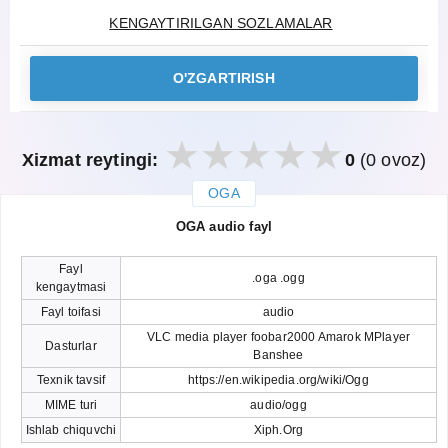
KENGAYTIRILGAN SOZLAMALAR
O'ZGARTIRISH
Xizmat reytingi:
0
(0 ovoz)
OGA
закрыть
OGA audio fayl
Fayl
.oga .ogg
kengaytmasi
Fayl toifasi
audio
VLC media player foobar2000 Amarok MPlayer
Dasturlar
Banshee
Texnik tavsif
https://en.wikipedia.org/wiki/Ogg
MIME turi
audio/ogg
Ishlab chiquvchi
Xiph.Org