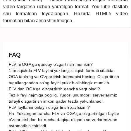
video tarqatish uchun yaratilgan format. YouTube dastlab
shu formatdan foydalangan. Hozirda HTML5 video
formatlari bilan almashtirilmoqda.
FAQ
FLV ni OGA ga qanday o'zgartirish mumkin?
1-bosqichda FLV faylini yuklang, chiqish formati sifatida
OGA tanlang va O'zgartirish tugmasini bosing. O'zgartirish
tugallangandan so'ng faylni yuklab olishingiz mumkin.
FLV dan OGA ga o'zgartirish qancha vaqt oladi?
Tezlik fayl hajmiga bog'liq. Yuqori unumdorli serverlarimiz
tufayli o'zgartirish imkon qadar tezda yakunlanadi.
FLV fayllarini onlayn o'zgartirish xavfsizmi?
Ha. Yuklangan barcha FLV va OGA ga o'zgartirilgan fayllar
o'zgartirishdan bir necha daqiqa o'tgach serverlarimizdan
avtomatik o'chiriladi.