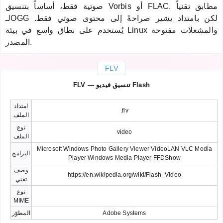
صوتية فقط، أساساً بتنسيق Vorbis أو FLAC. مطابق تقنياً
لـOGG لكن بامتداد يشير صراحةً إلى محتوى صوتي فقط.
يُستخدم على نطاق واسع في بيئة Linux والمشغلات مفتوحة
المصدر.
FLV
FLV — تنسيق فيديو Flash
امتداد
.flv
الملف
نوع
video
الملف
Microsoft Windows Photo Gallery Viewer VideoLAN VLC Media
البرامج
Player Windows Media Player FFDShow
وصف
https://en.wikipedia.org/wiki/Flash_Video
تقني
نوع
MIME
Adobe Systems
المطوّر