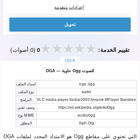
إعدادات متقدمة
تحويل
تقييم الخدمة:
0
(0 أصوات)
OGA
закрыть
OGA — حاوية Ogg للصوت
.oga .ogg
امتداد الملف
audio
نوع الملف
VLC media player foobar2000 Amarok MPlayer Banshee
البرامج
https://en.wikipedia.org/wiki/Ogg
وصف تقني
audio/ogg
نوع MIME
Xiph.Org
المطوّر
OGA هو الامتداد المحدد لملفات Ogg التي تحتوي على مقاطع