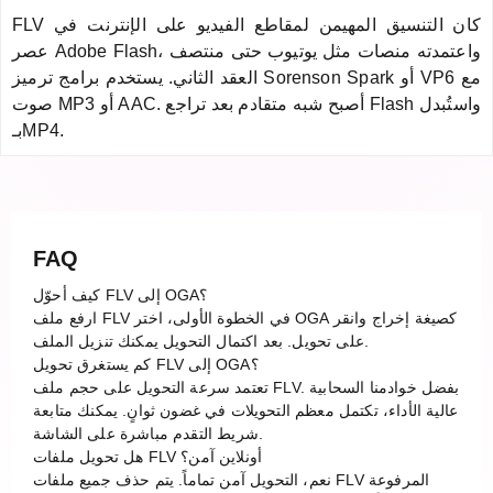
FLV كان التنسيق المهيمن لمقاطع الفيديو على الإنترنت في
عصر Adobe Flash، واعتمدته منصات مثل يوتيوب حتى منتصف
العقد الثاني. يستخدم برامج ترميز Sorenson Spark أو VP6 مع
صوت MP3 أو AAC. أصبح شبه متقادم بعد تراجع Flash واستُبدل
بـMP4.
FAQ
كيف أحوّل FLV إلى OGA؟
ارفع ملف FLV في الخطوة الأولى، اختر OGA كصيغة إخراج وانقر
على تحويل. بعد اكتمال التحويل يمكنك تنزيل الملف.
كم يستغرق تحويل FLV إلى OGA؟
تعتمد سرعة التحويل على حجم ملف FLV. بفضل خوادمنا السحابية
عالية الأداء، تكتمل معظم التحويلات في غضون ثوانٍ. يمكنك متابعة
شريط التقدم مباشرة على الشاشة.
هل تحويل ملفات FLV أونلاين آمن؟
نعم، التحويل آمن تماماً. يتم حذف جميع ملفات FLV المرفوعة