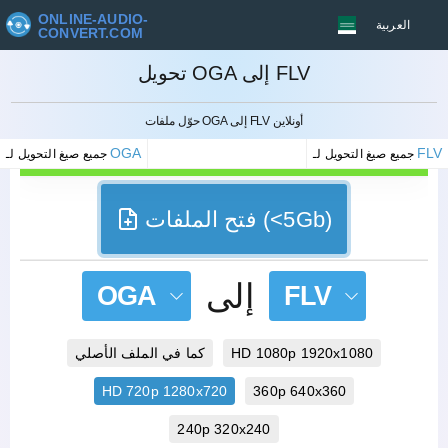
ONLINE-AUDIO-
العربية
CONVERT.COM
تحويل OGA إلى FLV
إلغاء
حوّل ملفات OGA إلى FLV أونلاين
OGA
FLV
جميع صيغ التحويل لـ
جميع صيغ التحويل لـ
فتح الملفات (<5Gb)
إلى
OGA
FLV
HD 1080p 1920x1080
كما في الملف الأصلي
HD 720p 1280x720
360p 640x360
240p 320x240