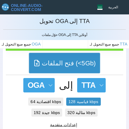
ONLINE-AUDIO-
العربية
CONVERT.COM
تحويل OGA إلى TTA
إلغاء
حوّل ملفات OGA إلى TTA أونلاين
OGA
TTA
جميع صيغ التحويل لـ
جميع صيغ التحويل لـ
فتح الملفات (<5Gb)
إلى
OGA
TTA
قياسية 128 kbps
اقتصادية 64 kbps
مثالية 320 kbps
جيدة 192 kbps
إعدادات متقدمة