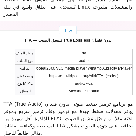
يُستخدم على نطاق واسع في بيئة Linux والمشغلات مفتوحة
المصدر.
TTA
TTA — تنسيق الصوت True Lossless بدون فقدان
.tta
امتداد الملف
audio
نوع الملف
foobar2000 VLC media player Winamp Audacity MPlayer
البرامج
https://en.wikipedia.org/wiki/TTA_(codec)
وصف تقني
audio/x-tta
نوع MIME
Alexander Djourik
المطوّر
TTA (True Audio) هو برنامج ترميز ضغط صوتي بدون فقدان
يوفر معدلات ضغط جيدة مع ترميز وفك ترميز سريع وموفر
للذاكرة. أقل شهرة من FLAC لكنه مقدَّر من قِبَل عشاق الصوت
لبساطته وكفاءته. ملفات TTA تحافظ على جودة الصوت بشكل
مثالي طابقاً للأصل.