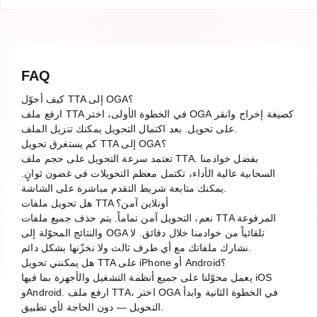
FAQ
كيف أحوّل TTA إلى OGA؟
ارفع ملف TTA في الخطوة الأولى، اختر OGA كصيغة إخراج وانقر
على تحويل. بعد اكتمال التحويل يمكنك تنزيل الملف.
كم يستغرق تحويل TTA إلى OGA؟
تعتمد سرعة التحويل على حجم ملف TTA. بفضل خوادمنا
السحابية عالية الأداء، تكتمل معظم التحويلات في غضون ثوانٍ.
يمكنك متابعة شريط التقدم مباشرة على الشاشة.
هل تحويل ملفات TTA أونلاين آمن؟
نعم، التحويل آمن تماماً. يتم حذف جميع ملفات TTA المرفوعة
والنتائج المحوّلة إلى OGA تلقائياً من خوادمنا خلال دقائق. لا
نشارك ملفاتك مع أي طرف ثالث ولا نخزّنها بشكل دائم.
هل يمكنني تحويل TTA على iPhone أو Android؟
يعمل محوّلنا على جميع أنظمة التشغيل والأجهزة بما فيها iOS
وAndroid. ارفع ملف TTA، اختر OGA في الخطوة الثانية وابدأ
التحويل — دون الحاجة لأي تطبيق.