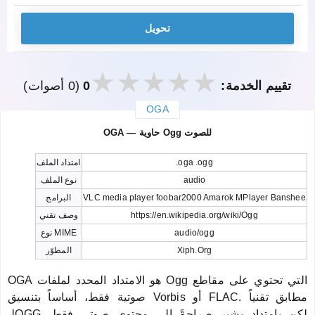
تحويل
تقييم الخدمة:
0
(0 أصوات)
OGA
закрыть
OGA — حاوية Ogg للصوت
.oga .ogg
امتداد الملف
audio
نوع الملف
VLC media player foobar2000 Amarok MPlayer Banshee
البرامج
https://en.wikipedia.org/wiki/Ogg
وصف تقني
audio/ogg
نوع MIME
Xiph.Org
المطوّر
OGA هو الامتداد المحدد لملفات Ogg التي تحتوي على مقاطع
صوتية فقط، أساساً بتنسيق Vorbis أو FLAC. مطابق تقنياً
لـOGG لكن بامتداد يشير صراحةً إلى محتوى صوتي فقط.