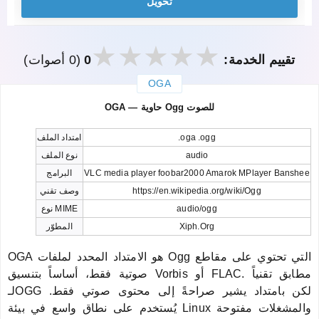
تحويل
تقييم الخدمة:
0
(0 أصوات)
OGA
закрыть
OGA — حاوية Ogg للصوت
.oga .ogg
امتداد الملف
audio
نوع الملف
VLC media player foobar2000 Amarok MPlayer Banshee
البرامج
https://en.wikipedia.org/wiki/Ogg
وصف تقني
audio/ogg
نوع MIME
Xiph.Org
المطوّر
OGA هو الامتداد المحدد لملفات Ogg التي تحتوي على مقاطع
صوتية فقط، أساساً بتنسيق Vorbis أو FLAC. مطابق تقنياً
لـOGG لكن بامتداد يشير صراحةً إلى محتوى صوتي فقط.
يُستخدم على نطاق واسع في بيئة Linux والمشغلات مفتوحة