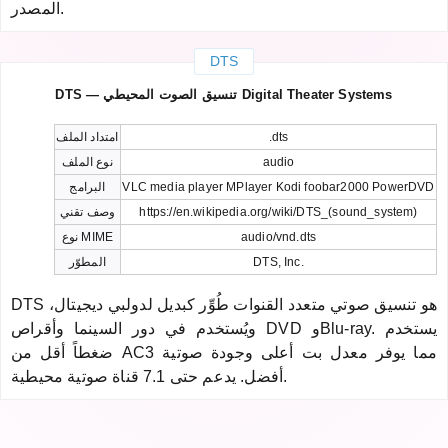
المصدر.
DTS
DTS — تنسيق الصوت المحيطي Digital Theater Systems
.dts
امتداد الملف
audio
نوع الملف
VLC media player MPlayer Kodi foobar2000 PowerDVD
البرامج
https://en.wikipedia.org/wiki/DTS_(sound_system)
وصف تقني
audio/vnd.dts
نوع MIME
DTS, Inc.
المطوّر
DTS هو تنسيق صوتي متعدد القنوات طُوِّر كبديل لدولبي ديجيتال،
ويُستخدم في دور السينما وأقراص DVD وBlu-ray. يستخدم
ضغطاً أقل من AC3 مما يوفر معدل بت أعلى وجودة صوتية
أفضل. يدعم حتى 7.1 قناة صوتية محيطية.