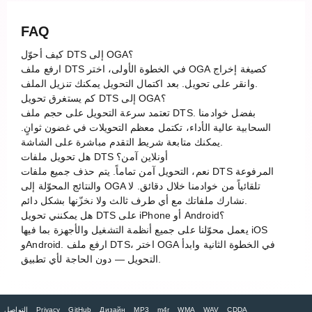
FAQ
كيف أحوّل DTS إلى OGA؟
ارفع ملف DTS في الخطوة الأولى، اختر OGA كصيغة إخراج
وانقر على تحويل. بعد اكتمال التحويل يمكنك تنزيل الملف.
كم يستغرق تحويل DTS إلى OGA؟
تعتمد سرعة التحويل على حجم ملف DTS. بفضل خوادمنا
السحابية عالية الأداء، تكتمل معظم التحويلات في غضون ثوانٍ.
يمكنك متابعة شريط التقدم مباشرة على الشاشة.
هل تحويل ملفات DTS أونلاين آمن؟
نعم، التحويل آمن تماماً. يتم حذف جميع ملفات DTS المرفوعة
والنتائج المحوّلة إلى OGA تلقائياً من خوادمنا خلال دقائق. لا
نشارك ملفاتك مع أي طرف ثالث ولا نخزّنها بشكل دائم.
هل يمكنني تحويل DTS على iPhone أو Android؟
يعمل محوّلنا على جميع أنظمة التشغيل والأجهزة بما فيها iOS
وAndroid. ارفع ملف DTS، اختر OGA في الخطوة الثانية وابدأ
التحويل — دون الحاجة لأي تطبيق.
CDDA
WAV
WMA
m4r
MP3
Дизайн
GitHub
Privacy
التواصل