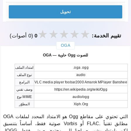
تحويل
تقييم الخدمة:
0
(0 أصوات)
OGA
закрыть
OGA — حاوية Ogg للصوت
.oga .ogg
امتداد الملف
audio
نوع الملف
VLC media player foobar2000 Amarok MPlayer Banshee
البرامج
https://en.wikipedia.org/wiki/Ogg
وصف تقني
audio/ogg
نوع MIME
Xiph.Org
المطوّر
OGA هو الامتداد المحدد لملفات Ogg التي تحتوي على مقاطع
صوتية فقط، أساساً بتنسيق Vorbis أو FLAC. مطابق تقنياً
لـOGG لكن بامتداد يشير صراحةً إلى محتوى صوتي فقط.