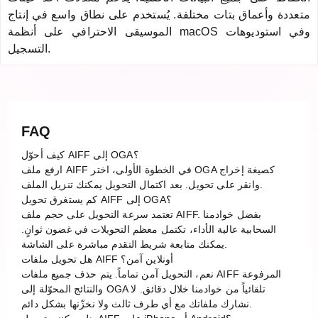
متعددة وأعماق بتات مختلفة. يُستخدم على نطاق واسع في إنتاج
الموسيقى الاحترافي على أنظمة macOS وفي استوديوهات
التسجيل.
FAQ
كيف أحوّل AIFF إلى OGA؟
ارفع ملف AIFF في الخطوة الأولى، اختر OGA كصيغة إخراج
وانقر على تحويل. بعد اكتمال التحويل يمكنك تنزيل الملف.
كم يستغرق تحويل AIFF إلى OGA؟
تعتمد سرعة التحويل على حجم ملف AIFF. بفضل خوادمنا
السحابية عالية الأداء، تكتمل معظم التحويلات في غضون ثوانٍ.
يمكنك متابعة شريط التقدم مباشرة على الشاشة.
هل تحويل ملفات AIFF أونلاين آمن؟
نعم، التحويل آمن تماماً. يتم حذف جميع ملفات AIFF المرفوعة
والنتائج المحوّلة إلى OGA تلقائياً من خوادمنا خلال دقائق. لا
نشارك ملفاتك مع أي طرف ثالث ولا نخزّنها بشكل دائم.