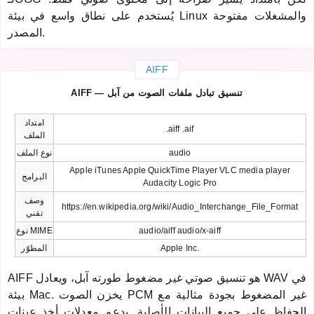
يُستخدم على نطاق واسع في بيئة Linux والمشغلات مفتوحة
المصدر.
AIFF
AIFF — تنسيق تبادل ملفات الصوت من آبل
امتداد
.aiff .aif
الملف
audio
نوع الملف
Apple iTunes Apple QuickTime Player VLC media player
البرامج
Audacity Logic Pro
وصف
https://en.wikipedia.org/wiki/Audio_Interchange_File_Format
تقني
audio/aiff audio/x-aiff
نوع MIME
Apple Inc.
المطوّر
AIFF هو تنسيق صوتي غير مضغوط طورته آبل، ويعادل WAV في
بيئة Mac. يخزن الصوت PCM غير المضغوط بجودة مثالية مع
الحفاظ على جميع البيانات الأصلية. يدعم معدلات أخذ عينات