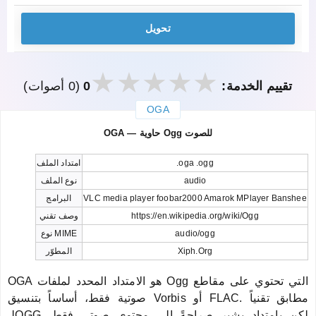
تحويل
تقييم الخدمة:
0
(0 أصوات)
OGA
закрыть
OGA — حاوية Ogg للصوت
.oga .ogg
امتداد الملف
audio
نوع الملف
VLC media player foobar2000 Amarok MPlayer Banshee
البرامج
https://en.wikipedia.org/wiki/Ogg
وصف تقني
audio/ogg
نوع MIME
Xiph.Org
المطوّر
OGA هو الامتداد المحدد لملفات Ogg التي تحتوي على مقاطع
صوتية فقط، أساساً بتنسيق Vorbis أو FLAC. مطابق تقنياً
لـOGG لكن بامتداد يشير صراحةً إلى محتوى صوتي فقط.