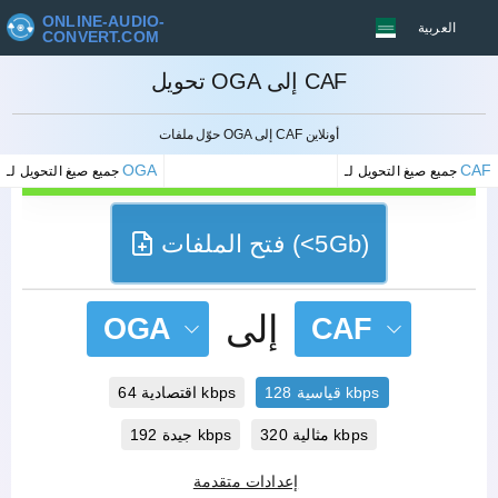
ONLINE-AUDIO-
العربية
CONVERT.COM
تحويل OGA إلى CAF
إلغاء
حوّل ملفات OGA إلى CAF أونلاين
OGA
CAF
جميع صيغ التحويل لـ
جميع صيغ التحويل لـ
فتح الملفات (<5Gb)
إلى
OGA
CAF
قياسية 128 kbps
اقتصادية 64 kbps
مثالية 320 kbps
جيدة 192 kbps
إعدادات متقدمة