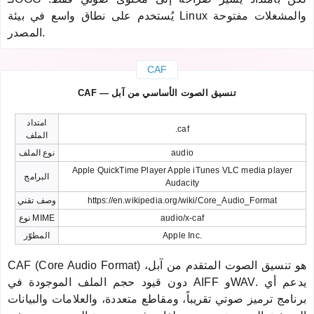
يُستخدم على نطاق واسع في بيئة Linux والمشغلات مفتوحة
المصدر.
CAF
CAF — تنسيق الصوت الأساسي من آبل
امتداد
.caf
الملف
audio
نوع الملف
Apple QuickTime Player Apple iTunes VLC media player
البرامج
Audacity
https://en.wikipedia.org/wiki/Core_Audio_Format
وصف تقني
audio/x-caf
نوع MIME
Apple Inc.
المطوّر
CAF (Core Audio Format) هو تنسيق الصوت المتقدم من آبل،
دون قيود حجم الملف الموجودة في AIFF وWAV. يدعم أي
برنامج ترميز صوتي تقريباً، ومقاطع متعددة، والعلامات والبيانات