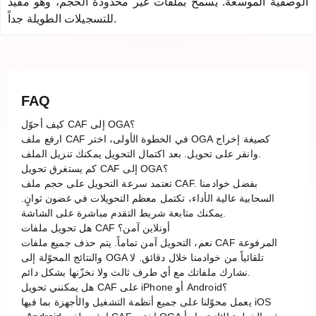
الوصفية الموسعة. يسمح بملفات غير محدودة الحجم، وهو مفيد
للتسجيلات الطويلة جداً.
FAQ
كيف أحوّل CAF إلى OGA؟
ارفع ملف CAF في الخطوة الأولى، اختر OGA كصيغة إخراج
وانقر على تحويل. بعد اكتمال التحويل يمكنك تنزيل الملف.
كم يستغرق تحويل CAF إلى OGA؟
تعتمد سرعة التحويل على حجم ملف CAF. بفضل خوادمنا
السحابية عالية الأداء، تكتمل معظم التحويلات في غضون ثوانٍ.
يمكنك متابعة شريط التقدم مباشرة على الشاشة.
هل تحويل ملفات CAF أونلاين آمن؟
نعم، التحويل آمن تماماً. يتم حذف جميع ملفات CAF المرفوعة
والنتائج المحوّلة إلى OGA تلقائياً من خوادمنا خلال دقائق. لا
نشارك ملفاتك مع أي طرف ثالث ولا نخزّنها بشكل دائم.
هل يمكنني تحويل CAF على iPhone أو Android؟
يعمل محوّلنا على جميع أنظمة التشغيل والأجهزة بما فيها iOS