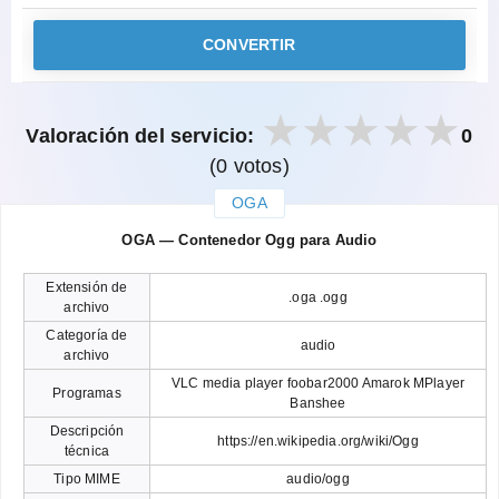
CONVERTIR
Valoración del servicio:
0
(0 votos)
OGA
закрыть
OGA — Contenedor Ogg para Audio
Extensión de
.oga .ogg
archivo
Categoría de
audio
archivo
VLC media player foobar2000 Amarok MPlayer
Programas
Banshee
Descripción
https://en.wikipedia.org/wiki/Ogg
técnica
Tipo MIME
audio/ogg