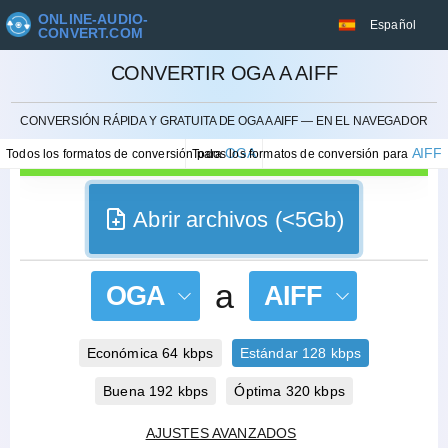
ONLINE-AUDIO-
Español
CONVERT.COM
CONVERTIR OGA A AIFF
CANCELAR
CONVERSIÓN RÁPIDA Y GRATUITA DE OGA A AIFF — EN EL NAVEGADOR
OGA
AIFF
Todos los formatos de conversión para
Todos los formatos de conversión para
Abrir archivos (<5Gb)
a
OGA
AIFF
Económica 64 kbps
Estándar 128 kbps
Buena 192 kbps
Óptima 320 kbps
AJUSTES AVANZADOS