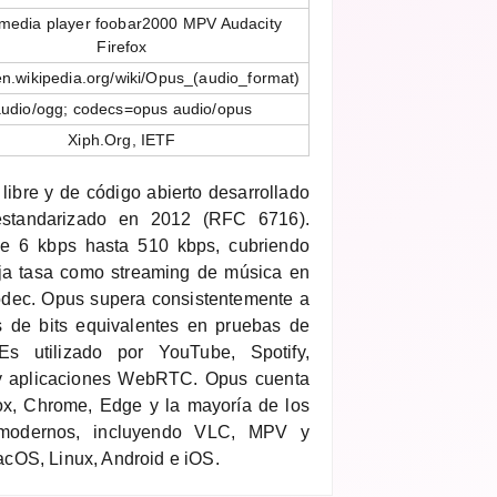
media player foobar2000 MPV Audacity
Firefox
/en.wikipedia.org/wiki/Opus_(audio_format)
udio/ogg; codecs=opus audio/opus
Xiph.Org, IETF
ibre y de código abierto desarrollado
estandarizado en 2012 (RFC 6716).
de 6 kbps hasta 510 kbps, cubriendo
aja tasa como streaming de música en
códec. Opus supera consistentemente a
 de bits equivalentes en pruebas de
Es utilizado por YouTube, Spotify,
y aplicaciones WebRTC. Opus cuenta
fox, Chrome, Edge y la mayoría de los
a modernos, incluyendo VLC, MPV y
cOS, Linux, Android e iOS.