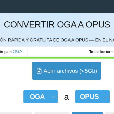
CONVERTIR OGA A OPUS
ELAR
ÓN RÁPIDA Y GRATUITA DE OGA A OPUS — EN EL 
OGA
ión para
Todos los for
Abrir archivos (<5Gb)
a
OGA
OPUS