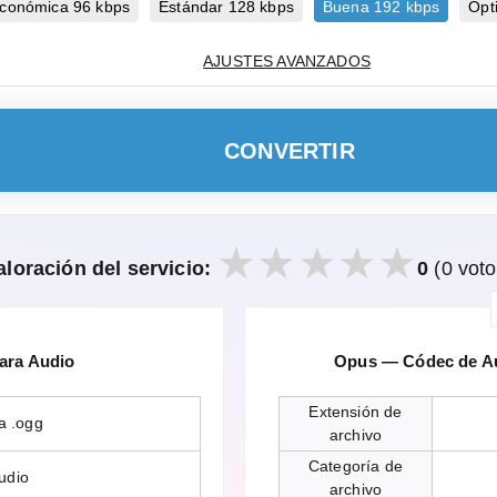
conómica 96 kbps
Estándar 128 kbps
Buena 192 kbps
Ópt
AJUSTES AVANZADOS
CONVERTIR
aloración del servicio:
0
(0 voto
ara Audio
Opus — Códec de Au
Extensión de
a .ogg
archivo
Categoría de
udio
archivo