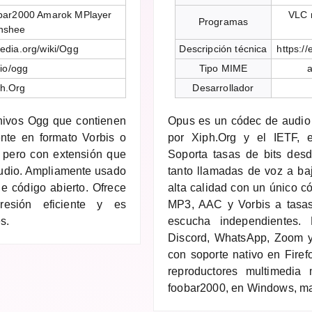
obar2000 Amarok MPlayer
VLC 
Programas
nshee
pedia.org/wiki/Ogg
Descripción técnica
https:/
io/ogg
Tipo MIME
a
ph.Org
Desarrollador
chivos Ogg que contienen
Opus es un códec de audio l
ente en formato Vorbis o
por Xiph.Org y el IETF, 
 pero con extensión que
Soporta tasas de bits des
audio. Ampliamente usado
tanto llamadas de voz a b
e código abierto. Ofrece
alta calidad con un único 
esión eficiente y es
MP3, AAC y Vorbis a tasas
s.
escucha independientes. 
Discord, WhatsApp, Zoom 
con soporte nativo en Fire
reproductores multimedi
foobar2000, en Windows, ma