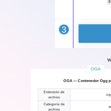
E
3
V
OGA
OGA — Contenedor Ogg p
Extensión de
.og
archivo
Categoría de
a
archivo