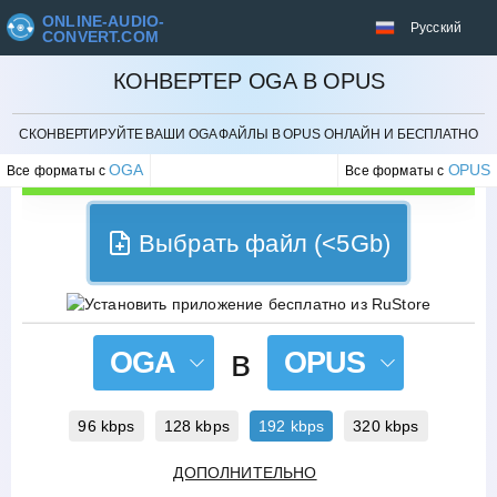
ONLINE-AUDIO-
Русский
CONVERT.COM
КОНВЕРТЕР OGA В OPUS
ОТМЕНИТЬ
СКОНВЕРТИРУЙТЕ ВАШИ OGA ФАЙЛЫ В OPUS ОНЛАЙН И БЕСПЛАТНО
OGA
OPUS
Все форматы с
Все форматы с
Выбрать файл (<5Gb)
в
OGA
OPUS
96 kbps
128 kbps
192 kbps
320 kbps
ДОПОЛНИТЕЛЬНО