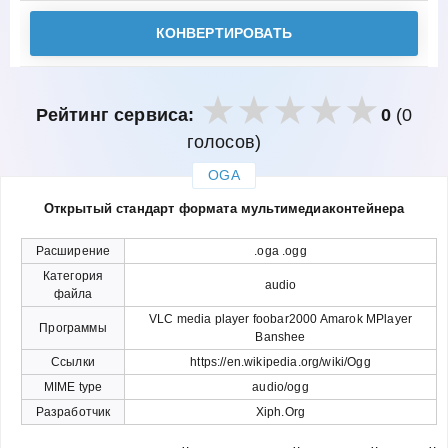
КОНВЕРТИРОВАТЬ
Рейтинг сервиса:
0
(0
голосов)
OGA
закрыть
Открытый стандарт формата мультимедиаконтейнера
Расширение
.oga .ogg
Категория
audio
файла
VLC media player foobar2000 Amarok MPlayer
Программы
Banshee
Ссылки
https://en.wikipedia.org/wiki/Ogg
MIME type
audio/ogg
Разработчик
Xiph.Org