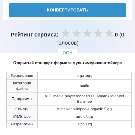
КОНВЕРТИРОВАТЬ
Рейтинг сервиса:
0
(0
голосов)
OGA
закрыть
Открытый стандарт формата мультимедиаконтейнера
Расширение
.oga .ogg
Категория
audio
файла
VLC media player foobar2000 Amarok MPlayer
Программы
Banshee
Ссылки
https://en.wikipedia.org/wiki/Ogg
MIME type
audio/ogg
Разработчик
Xiph.Org