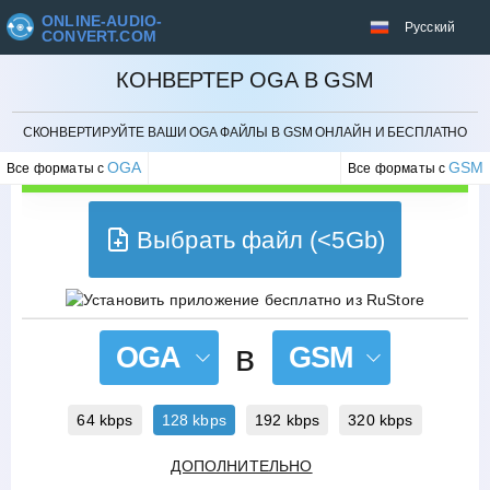
ONLINE-AUDIO-
Русский
CONVERT.COM
КОНВЕРТЕР OGA В GSM
ОТМЕНИТЬ
СКОНВЕРТИРУЙТЕ ВАШИ OGA ФАЙЛЫ В GSM ОНЛАЙН И БЕСПЛАТНО
OGA
GSM
Все форматы с
Все форматы с
Выбрать файл (<5Gb)
в
OGA
GSM
64 kbps
128 kbps
192 kbps
320 kbps
ДОПОЛНИТЕЛЬНО