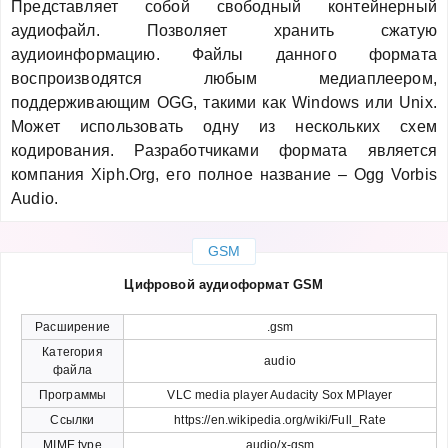
Представляет собой свободный контейнерный
аудиофайл. Позволяет хранить сжатую
аудиоинформацию. Файлы данного формата
воспроизводятся любым медиаплеером,
поддерживающим OGG, такими как Windows или Unix.
Может использовать одну из нескольких схем
кодирования. Разработчиками формата является
компания Xiph.Org, его полное название – Ogg Vorbis
Audio.
GSM
Цифровой аудиоформат GSM
Расширение
.gsm
Категория
audio
файла
Программы
VLC media player Audacity Sox MPlayer
Ссылки
https://en.wikipedia.org/wiki/Full_Rate
MIME type
audio/x-gsm