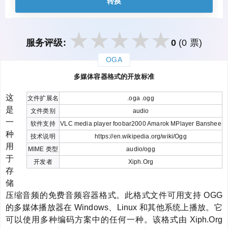
转换
服务评级:
0
(0 票)
OGA
закрыть
多媒体容器格式的开放标准
这
文件扩展名
.oga .ogg
是
文件类别
audio
一
软件支持
VLC media player foobar2000 Amarok MPlayer Banshee
种
技术说明
https://en.wikipedia.org/wiki/Ogg
用
MIME 类型
audio/ogg
于
开发者
Xiph.Org
存
储
压缩音频的免费音频容器格式。此格式文件可用支持 OGG
的多媒体播放器在 Windows、Linux 和其他系统上播放。它
可以使用多种编码方案中的任何一种。该格式由 Xiph.Org